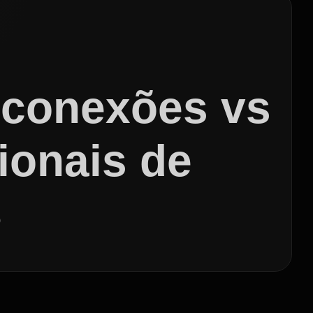
 conexões vs
ionais de
B