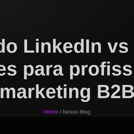
do LinkedIn vs
es para profiss
marketing B2
Home
/ Nosso Blog