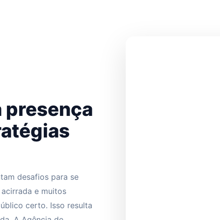
a presença
ratégias
tam desafios para se
 acirrada e muitos
lico certo. Isso resulta
ida. A Agência de