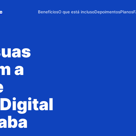
e
Benefícios
O que está incluso
Depoimentos
Planos
F
suas
m a
e
Digital
caba