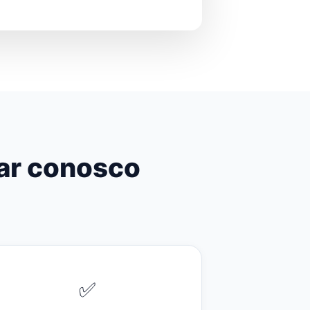
har conosco
✅