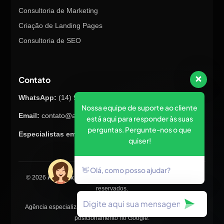
Consultoria de Marketing
Criação de Landing Pages
Consultoria de SEO
Contato
WhatsApp:
(14) 98145-8847
Nossa equipe de suporte ao cliente
Email:
contato@atualizex.com.br
está aqui para responder às suas
perguntas. Pergunte-nos o que
Especialistas em Marketing Digital
quiser!
👋 Olá, como posso ajudar?
© 2026
Atualizex Marketing & Performance
. Todos os direitos
reservados.
Agência especializada em SEO, criação de sites, tráfego pago e
posicionamento no Google.