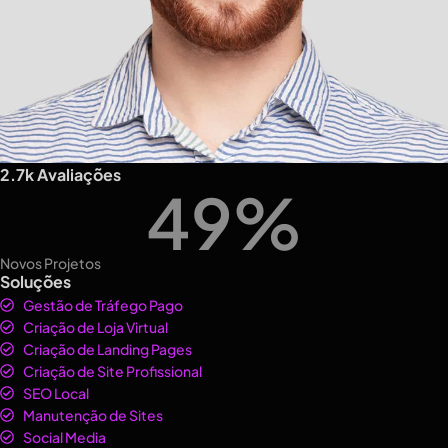
2.7k Avaliações
49
%
Novos Projetos
Soluções
Gestão de Tráfego Pago
Criação de Loja Virtual
Criação de Landing Pages
Criação de Site Profissional
SEO Local
Manutenção de Sites
Social Media