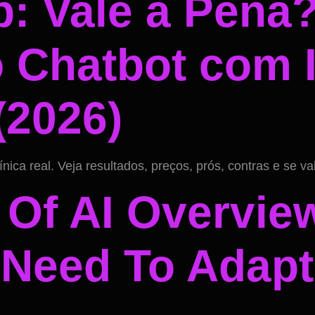
: Vale a Pena
 Chatbot com 
(2026)
ca real. Veja resultados, preços, prós, contras e se vale
 Of AI Overvi
 Need To Adapt