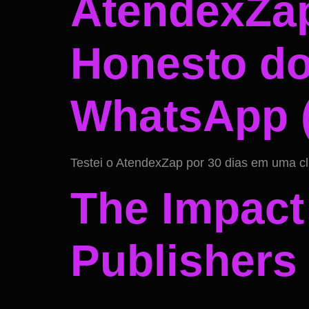
AtendexZap
Honesto do
WhatsApp 
Testei o AtendexZap por 30 dias em uma clíni
The Impact
Publishers