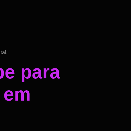
tal.
be para
l em