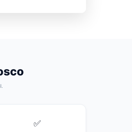
nosco
l.
✅