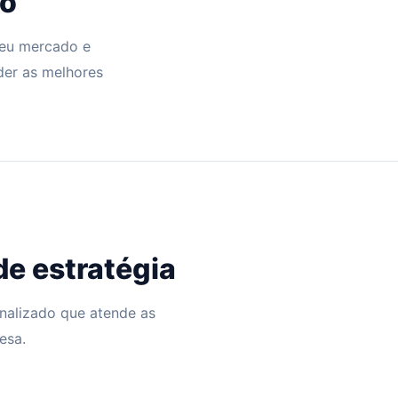
do
seu mercado e
der as melhores
e estratégia
nalizado que atende as
esa.