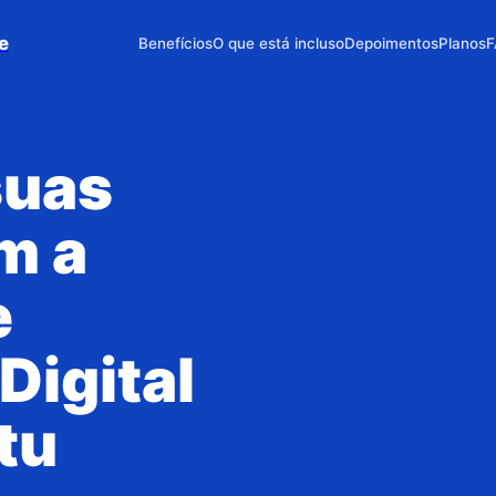
e
Benefícios
O que está incluso
Depoimentos
Planos
F
suas
m a
e
Digital
tu