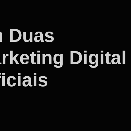
m Duas
keting Digital
iciais