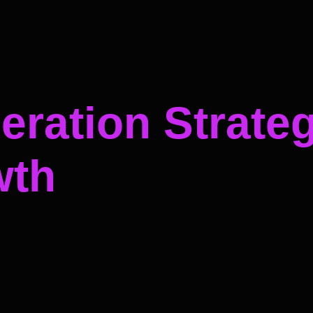
ration Strateg
wth