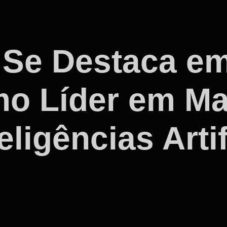
 Se Destaca e
o Líder em Mar
ligências Artif