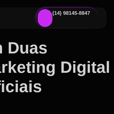
(14) 98145-8847
m Duas
keting Digital
iciais