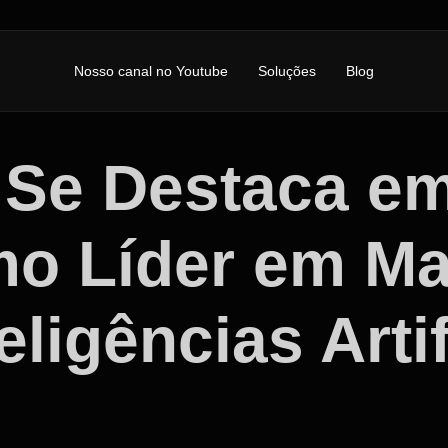
Nosso canal no Youtube
Soluções
Blog
 Se Destaca e
o Líder em Mar
ligências Artif