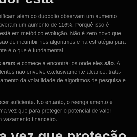
ersificam além do duopólio observam um aumento
tiveram um aumento de 116%. Porquê isso é
s está em metódico evolução. Não é zero novo que
são de incumbir nos algoritmos e na estratégia para
nte é o que é fundamental.
s
eram
e comece a encontrá-los onde eles
são
.
A
dentes não envolve exclusivamente alcance; trata-
ngamento da volatilidade de algoritmos de pesquisa e
cer suficiente. No entanto, o reengajamento é
uma vez que para proteger o potencial de valor
um vazamento financeiro.
 vez que proteção