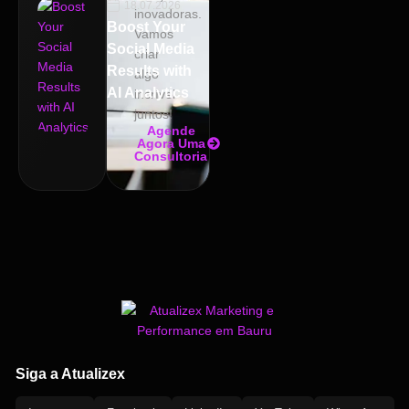
18.07.2026
inovadoras.
Boost Your
Vamos
Social Media
criar
Results with
algo
AI Analytics
incrível
juntos!
Agende
Agora Uma
Consultoria
Siga a Atualizex