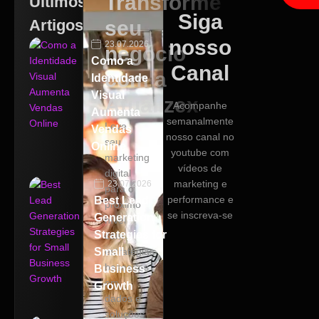
Transforme
Ultimos
Siga
Artigos
seu
nosso
23.07.2026
negócio
Como a
Canal
com a
Identidade
Visual
Atualizex
Acompanhe
Aumenta
semanalmente
Leve
Vendas
nosso canal no
seu
Online
youtube com
marketing
vídeos de
digital
marketing e
23.07.2026
para o
performance e
Best Lead
próximo
se inscreva-se
Generation
nível
Strategies for
com
Small
estratégias
baseadas
Business
em
Growth
dados e
soluções