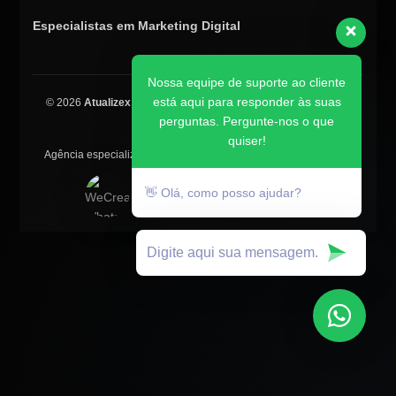
Especialistas em Marketing Digital
Nossa equipe de suporte ao cliente
está aqui para responder às suas
© 2026
Atualizex Marketing & Performance
. Todos os direitos
perguntas. Pergunte-nos o que
reservados.
quiser!
Agência especializada em SEO, criação de sites, tráfego pago e
posicionamento no Google.
👋 Olá, como posso ajudar?