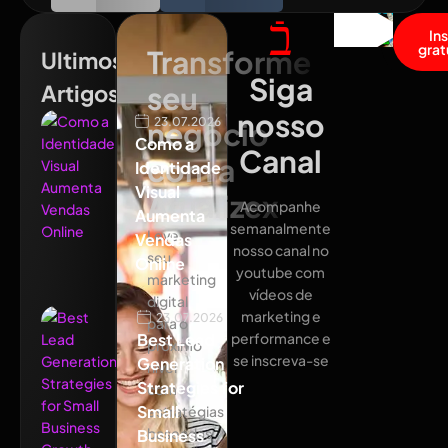
In
grat
Transforme
Ultimos
Siga
Artigos
seu
nosso
23.07.2026
negócio
Como a
Canal
com a
Identidade
Visual
Atualizex
Acompanhe
Aumenta
semanalmente
Leve
Vendas
nosso canal no
seu
Online
youtube com
marketing
vídeos de
digital
marketing e
23.07.2026
para o
Best Lead
performance e
próximo
se inscreva-se
Generation
nível
Strategies for
com
Small
estratégias
baseadas
Business