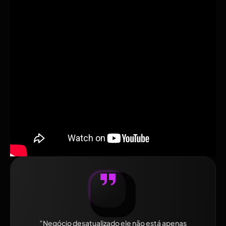
Não sei o gatilho real (Merchant Center x Ads)
Conserte as coisas erradas
Perder pequenos problemas de confiança (páginas de
contato, fuso horário, incompatibilidades de checkout)
Envie apelos fracos ou pouco claros
Se você precisar de ajuda profissional de um
Equipe de
parceiros do Google
você pode entrar em contato conosco
através
AARSwebs. com
. Não somos freelancers – somos
uma empresa sediada nos Emirados Árabes Unidos
(
AARSwebsolutions LLC
) e cuidamos da restauração e do
gerenciamento do Google Ads de ponta a ponta.
Fonte:
Link original
”Negócio desatualizado ele não está apenas