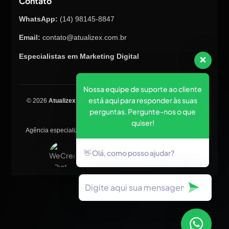
Contato
WhatsApp:
(14) 98145-8847
Email:
contato@atualizex.com.br
Especialistas em Marketing Digital
Nossa equipe de suporte ao cliente
está aqui para responder às suas
© 2026
Atualizex Marketing & Performance
. Todos os direitos
perguntas. Pergunte-nos o que
reservados.
quiser!
Agência especializada em SEO, criação de sites, tráfego pago e
posicionamento no Google.
👋 Olá, como posso ajudar?