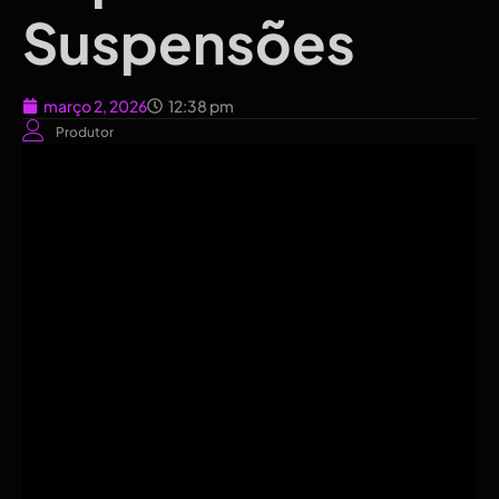
Suspensões
março 2, 2026
12:38 pm
Produtor
Obtendo um
Anúncios do Google
conta suspensa
pode
parecer que o negócio foi fechado durante a noite. Um dia
suas campanhas estão sendo veiculadas, leads estão
chegando e no dia seguinte você vê a mensagem:
“Seu
Anúncios do Google
conta foi suspensa por não cumprir
Anúncios do Google
Termos e Condições.”
E se você exibir anúncios do Shopping, as coisas podem ficar
ainda mais frustrantes porque, às vezes, seu
Google
Merchant Center
a suspensão também aciona a suspensão
do Google Ads.
Neste estudo de caso detalhado, vou orientá-lo em um
processo de restauração real: como era o aviso de suspensão,