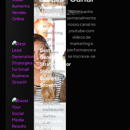
com a
Identidade
Visual
Atualizex
Acompanhe
Aumenta
semanalmente
Leve
Vendas
nosso canal no
seu
Online
youtube com
marketing
vídeos de
digital
marketing e
23.07.2026
para o
Best Lead
performance e
próximo
se inscreva-se
Generation
nível
Strategies for
com
Small
estratégias
baseadas
Business
em
Growth
dados
e
18.07.2026
soluções
Boost Your
inovadoras.
Social Media
Vamos
Results with
criar
AI Analytics
algo