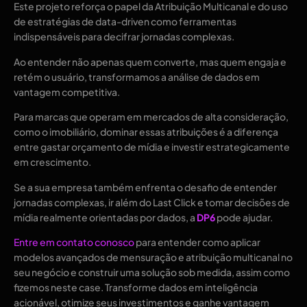
Este projeto reforça o papel da Atribuição Multicanal e do uso
de estratégias de data-driven como ferramentas
indispensáveis ​​para decifrar jornadas complexas.
Ao entender não apenas quem converte, mas quem engaja e
retém o usuário, transformamos a análise de dados em
vantagem competitiva.
Para marcas que operam em mercados de alta consideração,
como o imobiliário, dominar essas atribuições é a diferença
entre gastar orçamento de mídia e investir estrategicamente
em crescimento.
Se a sua empresa também enfrenta o desafio de entender
jornadas complexas, ir além do Last Click e tomar decisões de
mídia realmente orientadas por dados, a
DP6
pode ajudar.
Entre em contato conosco
para entender como aplicar
modelos avançados de mensuração e atribuição multicanal no
seu negócio e construir uma solução sob medida, assim como
fizemos neste case. Transforme dados em inteligência
acionável, otimize seus investimentos e ganhe vantagem