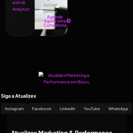
incrível
juntos!
Agende
Agora Uma
Consultoria
Siga a Atualizex
Instagram
Facebook
LinkedIn
YouTube
WhatsApp
Atualizex Marketing & Performance