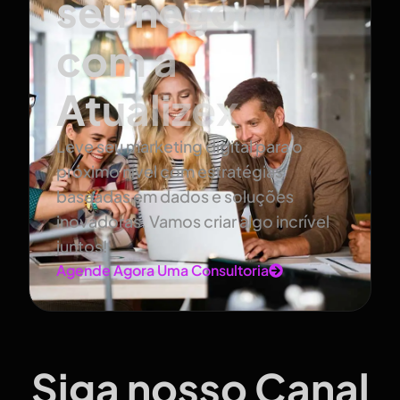
seu negócio
com a
Atualizex
Leve seu marketing digital para o
próximo nível com estratégias
baseadas em dados e soluções
inovadoras. Vamos criar algo incrível
juntos!
Agende Agora Uma Consultoria
Siga nosso Canal