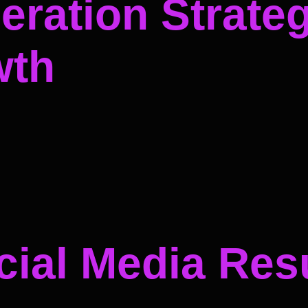
ration Strateg
wth
ial Media Resu