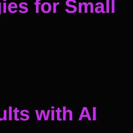
ies for Small
lts with AI