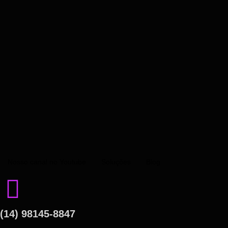
Nosso canal no Youtube
Soluções
Blog
(14) 98145-8847