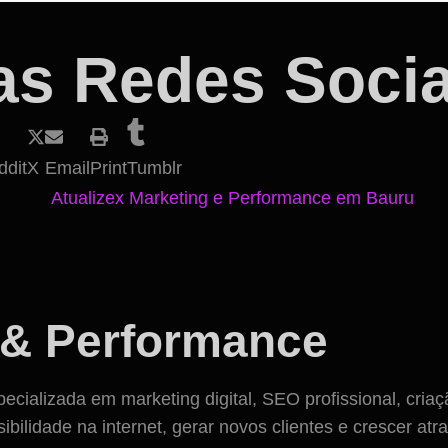
as Redes Socia
ddit
X
Email
Print
Tumblr
 & Performance
cializada em marketing digital, SEO profissional, criaç
idade na internet, gerar novos clientes e crescer atravé