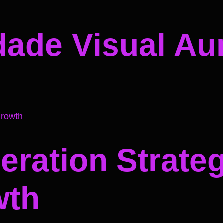
dade Visual A
ration Strateg
wth