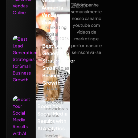
Visual
Atualizex
Acompanhe
Aumenta
semanalmente
Leve
Vendas
nosso canal no
seu
Online
youtube com
marketing
vídeos de
digital
marketing e
23.07.2026
para o
Best Lead
performance e
próximo
se inscreva-se
Generation
nível
Strategies for
com
Small
estratégias
baseadas
Business
em
Growth
dados
e
18.07.2026
soluções
Boost Your
inovadoras.
Social Media
Vamos
Results with
criar
AI Analytics
algo
incrível