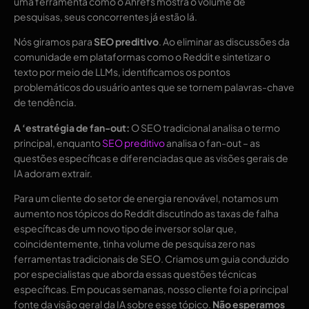
uma ferramenta como o Ahrefs mostra o volume de
pesquisas, seus concorrentes já estão lá.
Nós giramos para
SEO preditivo
. Ao eliminar as discussões da
comunidade em plataformas como o Reddit e sintetizar o
texto por meio de LLMs, identificamos os pontos
problemáticos do usuário antes que se tornem palavras-chave
de tendência.
A ‘estratégia de fan-out:
O SEO tradicional analisa o termo
principal, enquanto
SEO preditivo
analisa o fan-out – as
questões específicas e diferenciadas que as visões gerais de
IA adoram extrair.
Para um cliente do setor de energia renovável, notamos um
aumento nos tópicos do Reddit discutindo as taxas de falha
específicas de um novo tipo de inversor solar que,
coincidentemente, tinha volume de pesquisa zero nas
ferramentas tradicionais de SEO. Criamos um guia conduzido
por especialistas que aborda essas questões técnicas
específicas. Em poucas semanas, nosso cliente foi a principal
fonte da visão geral da IA ​​sobre esse tópico.
Não esperamos