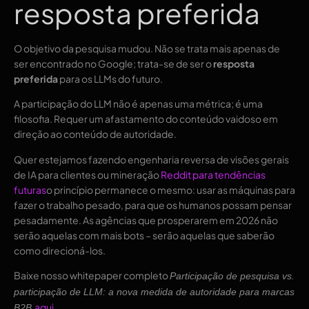
resposta preferida
O objetivo da pesquisa mudou. Não se trata mais apenas de
ser encontrado no Google; trata-se de ser o
resposta
preferida
para os LLMs do futuro.
A participação do LLM não é apenas uma métrica; é uma
filosofia. Requer um afastamento do conteúdo vaidoso em
direção ao conteúdo de autoridade.
Quer estejamos fazendo engenharia reversa de visões gerais
de IA para clientes ou mineração
Reddit para tendências
futuras
o princípio permanece o mesmo: usar as máquinas para
fazer o trabalho pesado, para que os humanos possam pensar
pesadamente. As agências que prosperarem em 2026 não
serão aquelas com mais bots – serão aquelas que saberão
como direcioná-los.
Baixe nosso whitepaper completo
Participação de pesquisa vs.
participação de LLM: a nova medida de autoridade para marcas
aqui
.
B2B