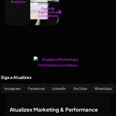
juntos!
Agende
Agora Uma
Consultoria
Siga a Atualizex
Instagram
Facebook
LinkedIn
YouTube
WhatsApp
Atualizex Marketing & Performance