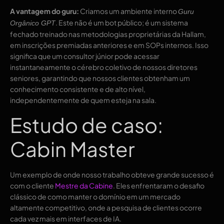
A vantagem do guru:
Criamos um ambiente interno
Guru
. Este não é um bot público; é um sistema
Orgânico GPT
fechado treinado nas metodologias proprietárias da Hallam,
em inscrições premiadas anteriores e em SOPs internos. Isso
significa que um consultor júnior pode acessar
instantaneamente o cérebro coletivo de nossos diretores
seniores, garantindo que nossos clientes obtenham um
conhecimento consistente e de alto nível,
independentemente de quem esteja na sala.
Estudo de caso:
Cabin Master
Um exemplo de onde nosso trabalho obteve grande sucesso é
com o cliente
Mestre da Cabine
. Eles enfrentaram o desafio
clássico de como manter o domínio em um mercado
altamente competitivo, onde a pesquisa de clientes ocorre
cada vez mais em interfaces de IA.