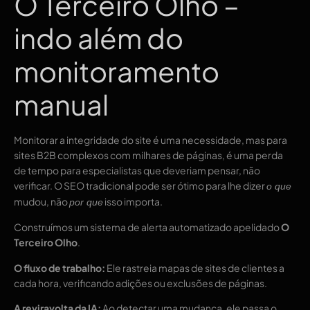
O Terceiro Olho –
indo além do
monitoramento
manual
Monitorar a integridade do site é uma necessidade, mas para
sites B2B complexos com milhares de páginas, é uma perda
de tempo para especialistas que deveriam pensar, não
verificar. O SEO tradicional pode ser ótimo para lhe dizer
o que
mudou, não
isso importa.
por que
Construímos um sistema de alerta automatizado apelidado
O
Terceiro Olho
.
O fluxo de trabalho:
Ele rastreia mapas de sites de clientes a
cada hora, verificando adições ou exclusões de páginas.
A reviravolta da IA:
Ao detectar uma mudança, ele passa o