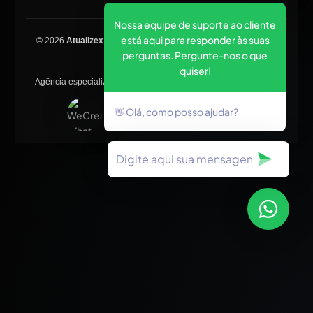
Nossa equipe de suporte ao cliente
está aqui para responder às suas
© 2026
Atualizex Marketing & Performance
. Todos os direitos
perguntas. Pergunte-nos o que
reservados.
quiser!
Agência especializada em SEO, criação de sites, tráfego pago e
posicionamento no Google.
👋 Olá, como posso ajudar?