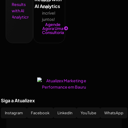
criar
AI Analytics
algo
incrível
juntos!
Agende
Agora Uma
Consultoria
Siga a Atualizex
Instagram
Facebook
LinkedIn
YouTube
WhatsApp