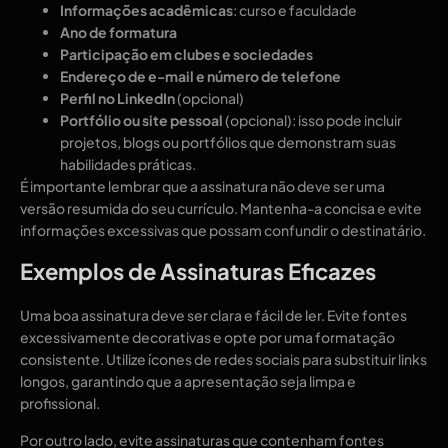
Informações acadêmicas
: curso e faculdade
Ano de formatura
Participação em clubes e sociedades
Endereço de e-mail e número de telefone
Perfil no LinkedIn
(opcional)
Portfólio ou site pessoal
(opcional): isso pode incluir
projetos, blogs ou portfólios que demonstram suas
habilidades práticas.
É importante lembrar que a assinatura não deve ser uma
versão resumida do seu currículo. Mantenha-a concisa e evite
informações excessivas que possam confundir o destinatário.
Exemplos de Assinaturas Eficazes
Uma boa assinatura deve ser clara e fácil de ler. Evite fontes
excessivamente decorativas e opte por uma formatação
consistente. Utilize ícones de redes sociais para substituir links
longos, garantindo que a apresentação seja limpa e
profissional.
Por outro lado, evite assinaturas que contenham fontes