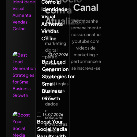
Como a
Canal
com a
Identidade
Visual
Atualizex
Acompanhe
Aumenta
semanalmente
Leve
Vendas
nosso canal no
seu
Online
youtube com
marketing
vídeos de
digital
marketing e
23.07.2026
para o
Best Lead
performance e
próximo
se inscreva-se
Generation
nível
Strategies for
com
Small
estratégias
baseadas
Business
em
Growth
dados
e
18.07.2026
soluções
Boost Your
inovadoras.
Social Media
Vamos
Results with