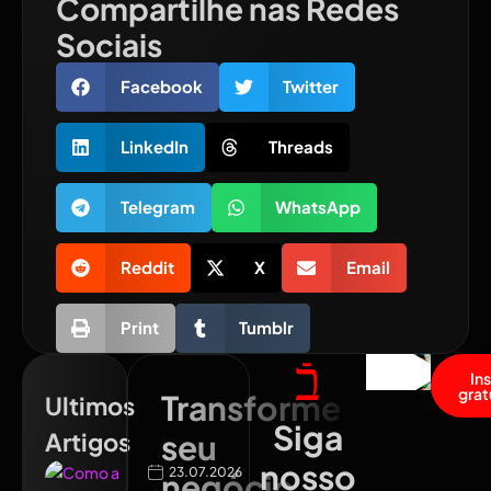
Compartilhe nas Redes
Sociais
Facebook
Twitter
LinkedIn
Threads
Telegram
WhatsApp
Reddit
X
Email
Print
Tumblr
In
grat
Transforme
Ultimos
Siga
Artigos
seu
nosso
23.07.2026
negócio