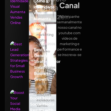
Como a
Canal
com a
Identidade
Visual
Atualizex
Acompanhe
Aumenta
semanalmente
Leve
Vendas
nosso canal no
seu
Online
youtube com
marketing
vídeos de
digital
marketing e
23.07.2026
para o
Best Lead
performance e
próximo
se inscreva-se
Generation
nível
Strategies for
com
Small
estratégias
baseadas
Business
em
Growth
dados
e
18.07.2026
soluções
Boost Your
inovadoras.
Social Media
Vamos
Results with
criar