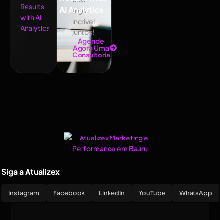
AI Analytics
algo
incrível
juntos!
Agende
Agora Uma
Consultoria
Siga a Atualizex
Instagram
Facebook
LinkedIn
YouTube
WhatsApp