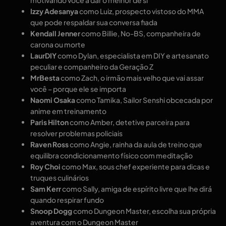
motivando você a dar o melhor de si
Izzy Adesanya
como Luiz, prospecto vistoso do MMA
que pode respaldar sua conversa fiada
Kendall Jenner
como Billie, No-BS, companheira de
carona ou morte
LaurDIY
como Dylan, especialista em DIY e artesanato
peculiar e companheiro da Geração Z
MrBesta
como Zach, o irmão mais velho que vai assar
você – porque ele se importa
Naomi Osaka
como Tamika, Sailor Senshi obcecada por
anime em treinamento
Paris Hilton
como Amber, detetive parceira para
resolver problemas policiais
Raven Ross
como Angie, rainha da aula de treino que
equilibra condicionamento físico com meditação
Roy Choi
como Max, sous chef experiente para dicas e
truques culinários
Sam Kerr
como Sally, amiga de espírito livre que lhe dirá
quando respirar fundo
Snoop Dogg
como Dungeon Master, escolha sua própria
aventura com o Dungeon Master