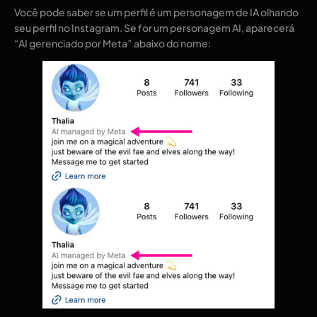
Você pode saber se um perfil é um personagem de IA olhando
seu perfil no Instagram. Se for um personagem AI, aparecerá
“AI gerenciado por Meta” abaixo do nome: