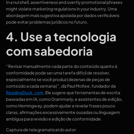
In a nutshell, assertiveness and overtly promotional phrases
might violate marketing regulations in your industry. Uma
abordagem mais sugestiva apoiada por dados verificáveis ​​
pode evitar problemas jurídicos no futuro.
4. Use a tecnologia
com sabedoria
“Revisar manualmente cada parte do conteúdo quanto à
conformidade pode ser uma tarefa difícil de resolver,
especialmente se você produz (dezenas de peças de
conteúdo a cada semana)”, diz Paul McKee, fundador da
ReadingDuck. com
. Ele sugere que ferramentas de escrita
baseadas em IA, como Grammarly, e assistentes de edição,
como Hemingway, podem ajudar a revelar frases pouco
claras, afirmações excessivamente ousadas ou linguagem
ambígua para revisão e edição de conformidade.
Captura de tela gramatical do autor