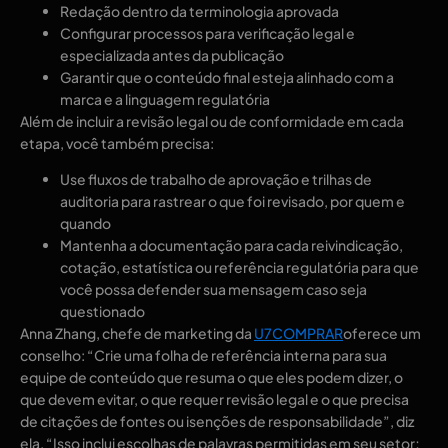
Redação dentro da terminologia aprovada
Configurar processos para verificação legal e
especializada antes da publicação
Garantir que o conteúdo final esteja alinhado com a
marca e a linguagem regulatória
Além de incluir a revisão legal ou de conformidade em cada
etapa, você também precisa:
Use fluxos de trabalho de aprovação e trilhas de
auditoria para rastrear o que foi revisado, por quem e
quando
Mantenha a documentação para cada reivindicação,
cotação, estatística ou referência regulatória para que
você possa defender sua mensagem caso seja
questionado
Anna Zhang, chefe de marketing da
U7COMPRAR
oferece um
conselho: “Crie uma folha de referência interna para sua
equipe de conteúdo que resuma o que eles podem dizer, o
que devem evitar, o que requer revisão legal e o que precisa
de citações de fontes ou isenções de responsabilidade”, diz
ela. “Isso inclui escolhas de palavras permitidas em seu setor;