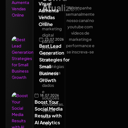
Visual
Atualizex
Acompanhe
Aumenta
semanalmente
Leve
Vendas
nosso canal no
seu
Online
youtube com
marketing
vídeos de
digital
marketing e
23.07.2026
para o
Best Lead
performance e
próximo
se inscreva-se
Generation
nível
Strategies for
com
Small
estratégias
baseadas
Business
em
Growth
dados
e
18.07.2026
soluções
Boost Your
inovadoras.
Social Media
Vamos
Results with
criar
AI Analytics
algo