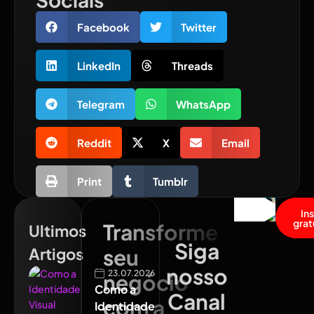
Facebook
Twitter
LinkedIn
Threads
Telegram
WhatsApp
Reddit
X
Email
Print
Tumblr
In
grat
Transforme
Ultimos
Siga
Artigos
seu
nosso
23.07.2026
negócio
Como a
Canal
com a
Identidade