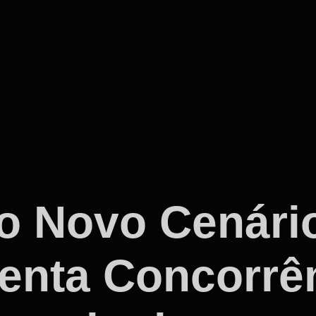
o Novo Cenári
enta Concorrê