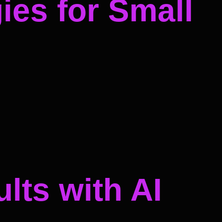
ies for Small
lts with AI