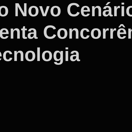
o Novo Cenári
enta Concorrê
ecnologia