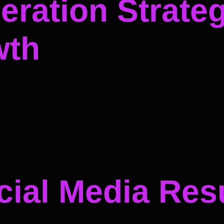
ration Strateg
wth
ial Media Resu