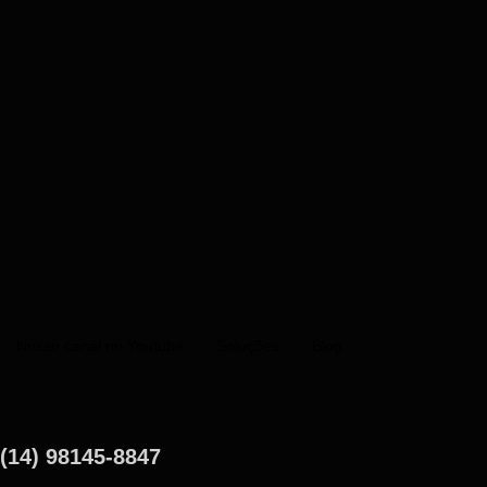
Nosso canal no Youtube
Soluções
Blog
(14) 98145-8847