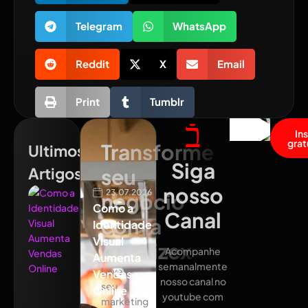
Telegram
WhatsApp
Reddit
X
Email
Print
Tumblr
In
grat
Transforme
Ultimos
Siga
Artigos
seu
nosso
23.07.2026
negócio
Como a
Canal
com a
Identidade
Visual
Atualizex
Acompanhe
Aumenta
semanalmente
Leve
Vendas
nosso canal no
seu
Online
youtube com
marketing