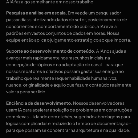
A IA faz algo semelhante em nosso trabalho:
Pesquisa e análise em escala.
Em vez de um pesquisador
passar dias sintetizando dados do setor, posicionamento de
concorrentes e comportamento do público, a IA revela
padrões em vastos conjuntos de dados em horas. Nossa
equipe então aplica o julgamento estratégico ao que importa.
Suporte ao desenvolvimento de conteúdo.
A IA nos ajuda a
avançar mais rapidamente nos rascunhos iniciais, na
concepção de tópicos e na adaptação do canal – para que
nossos redatores e criativos possam gastar sua energia no
trabalho que realmente requer habilidade humana: voz,
nuance, originalidade e aquilo que faz um conteúdo realmente
valer a pena ser lido.
Eficiência de desenvolvimento.
Nossos desenvolvedores
usam IA para acelerar a solução de problemas em construções
complexas – lidando com clichês, sugerindo abordagens para
lógicas complicadas e reduzindo o tempo de documentação –
para que possam se concentrar na arquitetura e na qualidade.