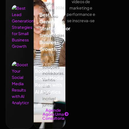
vídeos de
digital
marketing e
23.07.2026
para o
Best Lead
performance e
próximo
se inscreva-se
Generation
nível
Strategies for
com
Small
estratégias
baseadas
Business
em
Growth
dados
e
18.07.2026
soluções
Boost Your
inovadoras.
Social Media
Vamos
Results with
criar
AI Analytics
algo
incrível
juntos!
Agende
Agora Uma
Consultoria