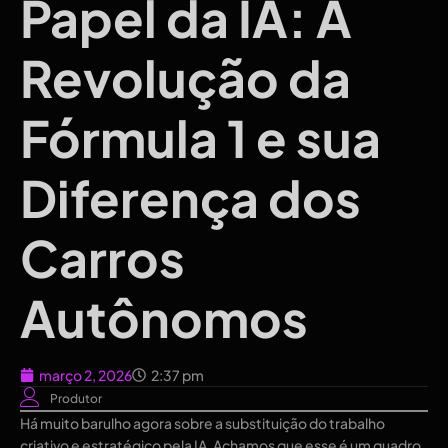
Papel da IA: A
Revolução da
Fórmula 1 e sua
Diferença dos
Carros
Autônomos
março 2, 2026
2:37 pm
Produtor
Há muito barulho agora sobre a substituição do trabalho
criativo e estratégico pela IA. Achamos que esse é um quadro