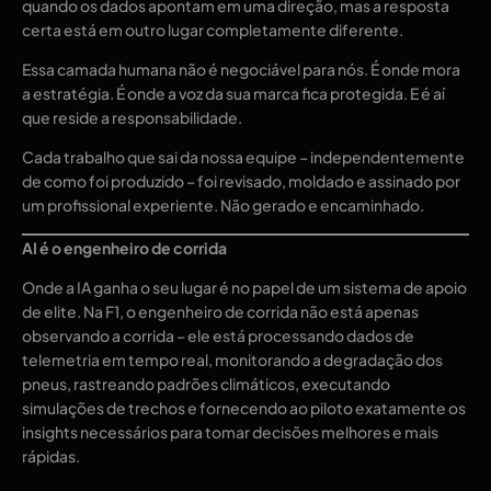
quando os dados apontam em uma direção, mas a resposta
certa está em outro lugar completamente diferente.
Essa camada humana não é negociável para nós. É onde mora
a estratégia. É onde a voz da sua marca fica protegida. E é aí
que reside a responsabilidade.
Cada trabalho que sai da nossa equipe – independentemente
de como foi produzido – foi revisado, moldado e assinado por
um profissional experiente. Não gerado e encaminhado.
AI é o engenheiro de corrida
Onde a IA ganha o seu lugar é no papel de um sistema de apoio
de elite. Na F1, o engenheiro de corrida não está apenas
observando a corrida – ele está processando dados de
telemetria em tempo real, monitorando a degradação dos
pneus, rastreando padrões climáticos, executando
simulações de trechos e fornecendo ao piloto exatamente os
insights necessários para tomar decisões melhores e mais
rápidas.