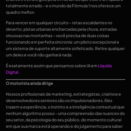
totalmente errado – e o mundo da Fórmula 1 nos oferece um
quadro melhor.
Para vencer em qualquer circuito – retas escaldantes no
deserto, pistas urbanas encharcadas pela chuva, estradas
sinuosas nas montanhas – você precisa de duas coisas
funcionando em perfeita sincronia: um piloto excepcional e
um sistema de suporte altamente sofisticado. Retire qualquer
um deles e você não ganhará nada.
É exatamente assim que pensamos sobre IA em
Líquido
Digital
.
O motorista ainda dirige
Nossos profissionais de marketing, estrategistas, criativos e
desenvolvedores seniores são os impulsionadores. Eles
trazem a experiência, o instinto e a inteligência contextual que
nenhum algoritmo possui – uma compreensão das nuances do
seu setor, da psicologia do seu público, do momento cultural
em que sua marca está operando e do julgamento para saber