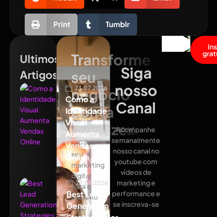
Print
Tumblr
In
grat
Transforme
Ultimos
Siga
Artigos
seu
nosso
23.07.2026
negócio
Como a
Canal
com a
Identidade
Visual
Atualizex
Acompanhe
Aumenta
semanalmente
Leve
Vendas
nosso canal no
seu
Online
youtube com
marketing
vídeos de
digital
marketing e
23.07.2026
para o
Best Lead
performance e
próximo
se inscreva-se
Generation
nível