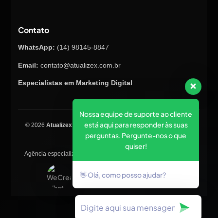
Contato
WhatsApp:
(14) 98145-8847
Email:
contato@atualizex.com.br
Especialistas em Marketing Digital
Nossa equipe de suporte ao cliente
está aqui para responder às suas
© 2026
Atualizex Marketing & Performance
. Todos os direitos
perguntas. Pergunte-nos o que
reservados.
quiser!
Agência especializada em SEO, criação de sites, tráfego pago e
posicionamento no Google.
👋 Olá, como posso ajudar?