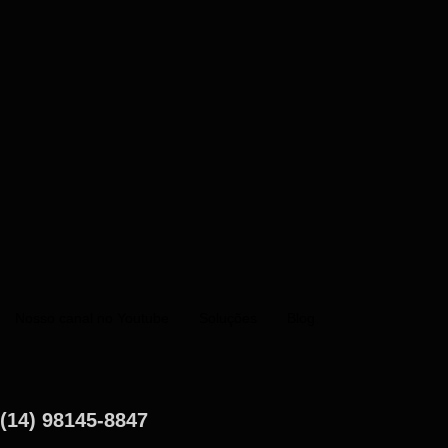
Nosso canal no Youtube
Soluções
Blog
(14) 98145-8847