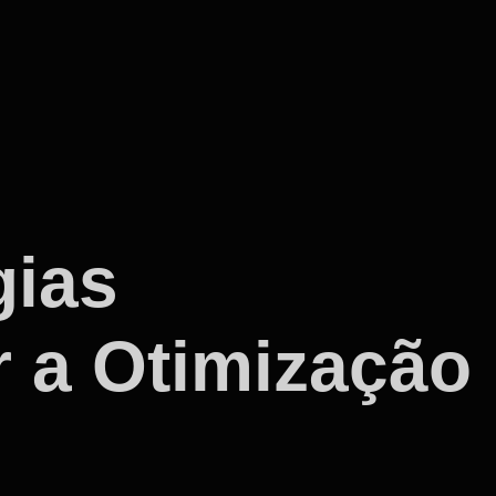
gias
r a Otimização