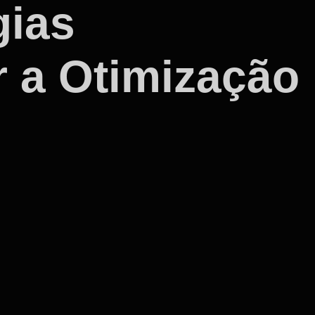
gias
r a Otimização