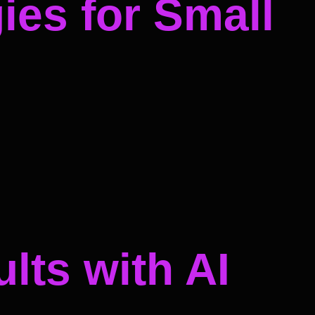
ies for Small
lts with AI