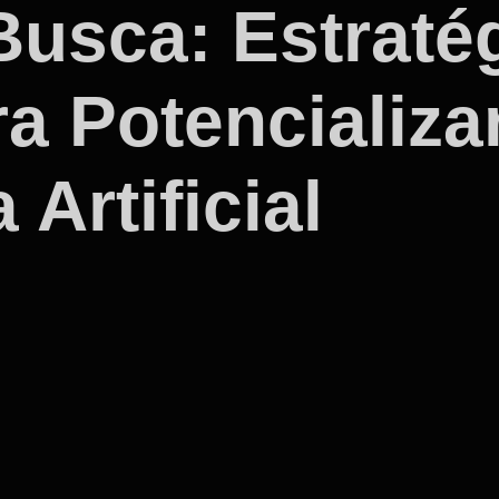
usca: Estraté
a Potencializa
 Artificial