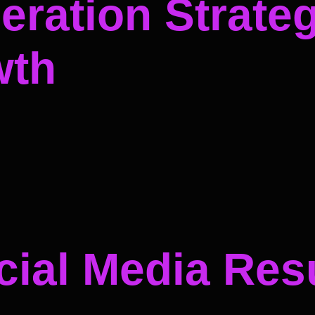
ration Strateg
wth
ial Media Resu