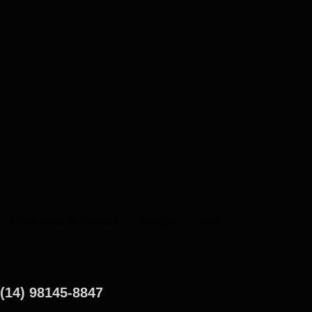
Nosso canal no Youtube
Soluções
Blog
(14) 98145-8847