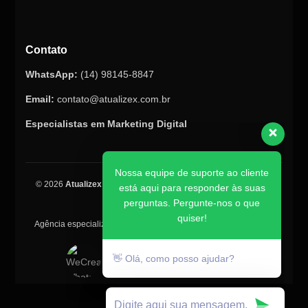
Contato
WhatsApp:
(14) 98145-8847
Email:
contato@atualizex.com.br
Especialistas em Marketing Digital
Nossa equipe de suporte ao cliente
está aqui para responder às suas
© 2026
Atualizex Marketing & Performance
. Todos os direitos
perguntas. Pergunte-nos o que
reservados.
quiser!
Agência especializada em SEO, criação de sites, tráfego pago e
posicionamento no Google.
👋 Olá, como posso ajudar?