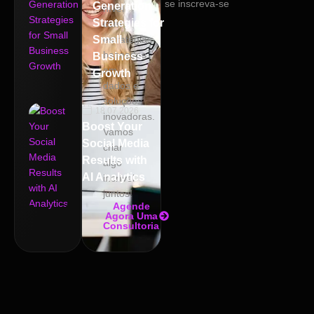
se inscreva-se
Generation
nível
Strategies for
com
Small
estratégias
baseadas
Business
em
Growth
dados e
soluções
18.07.2026
inovadoras.
Boost Your
Vamos
Social Media
criar
Results with
algo
AI Analytics
incrível
juntos!
Agende
Agora Uma
Consultoria