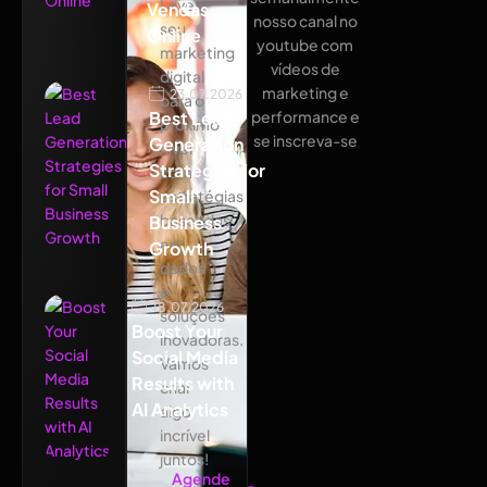
Leve
Vendas
nosso canal no
seu
Online
youtube com
marketing
vídeos de
digital
marketing e
23.07.2026
para o
Best Lead
performance e
próximo
se inscreva-se
Generation
nível
Strategies for
com
Small
estratégias
baseadas
Business
em
Growth
dados
e
18.07.2026
soluções
Boost Your
inovadoras.
Social Media
Vamos
Results with
criar
AI Analytics
algo
incrível
juntos!
Agende