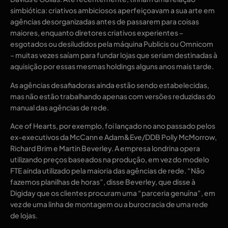
simbiótica: criativos ambiciosos aperfeiçoavam a sua arte em
agências desorganizadas antes de passarem para coisas
maiores, enquanto diretores criativos experientes –
esgotados ou desiludidos pela máquina Publicis ou Omnicom
– muitas vezes saíam para fundar lojas que seriam destinadas à
aquisição por essas mesmas holdings alguns anos mais tarde.
As agências desafiadoras ainda estão sendo estabelecidas,
mas não estão trabalhando apenas com versões reduzidas do
manual das agências de rede.
Ace of Hearts, por exemplo, foi lançado no ano passado pelos
ex-executivos da McCann e Adam&Eve/DDB Polly McMorrow,
Richard Brim e Martin Beverley. A empresa londrina opera
utilizando preços baseados na produção, em vez do modelo
FTE ainda utilizado pela maioria das agências de rede. “Não
fazemos planilhas de horas”, disse Beverley, que disse à
Digiday que os clientes procuram uma “parceria genuína”, em
vez de uma linha de montagem ou a burocracia de uma rede
de lojas.