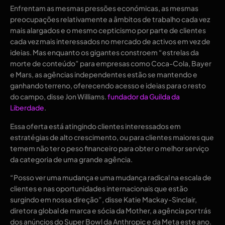
Enfrentam as mesmas pressões económicas, as mesmas
preocupações relativamente a âmbitos de trabalho cada vez
mais alargados e o mesmo cepticismo por parte de clientes
cada vez mais interessados ​​no mercado de activos em vez de
ideias. Mas enquanto os gigantes constroem “estrelas da
morte de conteúdo” para empresas como Coca-Cola, Bayer
e Mars, as agências independentes estão se mantendo e
ganhando terreno, oferecendo acesso e ideias para o resto
do campo, disse Jon Williams.
fundador da Guilda da
Liberdade
.
Essa oferta está atingindo clientes interessados ​​em
estratégias de alto crescimento, ou para clientes maiores que
temem não ter o peso financeiro para obter o melhor serviço
da categoria de uma grande agência.
“Posso ver uma mudança e uma mudança radical na escala de
clientes e nas oportunidades internacionais que estão
surgindo em nossa direção”, disse Katie Mackay-Sinclair,
diretora global de marca e sócia da Mother, a agência por trás
dos anúncios do Super Bowl da Anthropic e da Meta este ano.