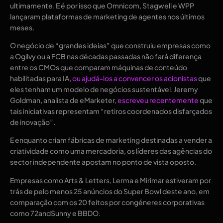
ultimamente. E é por isso que Omnicom, Stagwell e WPP
lançaram plataformas de marketing de agentes nos últimos
meses.
O negócio de “grandes ideias” que construiu empresas como
a Ogilvy ou a FCB nas décadas passadas não fará diferença
entre os CMOs que comparam máquinas de conteúdo
habilitadas para IA,
ou ajudá-los a convencer os acionistas
que
eles tenham um modelo de negócios sustentável. Jeremy
Goldman, analista de eMarketer,
escreveu recentemente
que
tais iniciativas representam “retiros coordenados disfarçados
de inovação”.
E enquanto criam fábricas de marketing destinadas a vender a
criatividade como uma mercadoria, os líderes das agências do
sector independente apostam no ponto de vista oposto.
Empresas como Arts & Letters, Lerma e Mirimar estiveram por
trás de pelo menos 25 anúncios do Super Bowl deste ano, em
comparação com os 20 feitos por congéneres corporativas
como 72andSunny e BBDO.