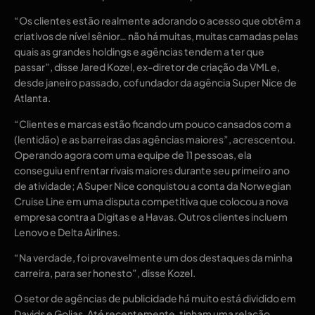
“Os clientes estão realmente adorando o acesso que obtêm a
criativos de nível sênior… não há muitas, muitas camadas pelas
quais as grandes holdings e agências tendem a ter que
passar”, disse Jared Kozel, ex-diretor de criação da VML e,
desde janeiro passado, cofundador da agência Super Nice de
Atlanta.
“Clientes e marcas estão ficando um pouco cansados ​​​​com a
(lentidão) e as barreiras das agências maiores”, acrescentou.
Operando agora com uma equipe de 11 pessoas, ela
conseguiu enfrentar rivais maiores durante seu primeiro ano
de atividade; A Super Nice conquistou a conta da Norwegian
Cruise Line em uma disputa competitiva que colocou a nova
empresa contra a Digitas e a Havas. Outros clientes incluem
Lenovo e Delta Airlines.
“Na verdade, foi provavelmente um dos destaques da minha
carreira, para ser honesto”, disse Kozel.
O setor de agências de publicidade há muito está dividido em
Davids e Golias. Até recentemente, tinham uma relação