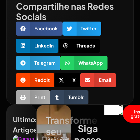
Compartilhe nas Redes
Sociais
Facebook
Twitter
LinkedIn
Threads
Telegram
WhatsApp
Reddit
X
Email
Print
Tumblr
In
grat
Transforme
Ultimos
Siga
Artigos
seu
nosso
23.07.2026