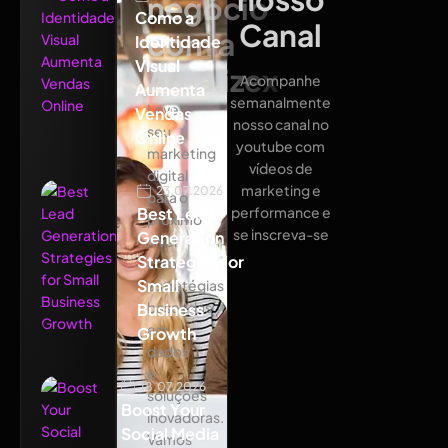
negócio
Como a
Canal
com a
Identidade
Visual
Atualizex
Acompanhe
Aumenta
semanalmente
Leve
Vendas
nosso canal no
seu
Online
youtube com
marketing
vídeos de
digital
marketing e
23.07.2026
para o
Best Lead
performance e
próximo
se inscreva-se
Generation
nível
Strategies for
com
Small
estratégias
baseadas
Business
em
Growth
dados
e
18.07.2026
soluções
Boost Your
inovadoras.
Social Media
Vamos