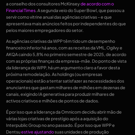
a conselho dos consultores McKinsey
de acordo com o
Financial Times
. A segunda veio do Super Bowl, que passou a
servir como vitrine anual das agências criativas – e que
apresentava mais anúncios feitos por independentes do que
pelos maiores empregadores do setor.
As agências criativas da WPP têm tido um desempenho
financeiro inferior há anos, com as receitas da VML, Ogilvy e
AKQA caindo 5,8% no primeiro semestre de 2025, de acordo
com as próprias finanças da empresa-mãe. Do ponto de vista
da liderança do WPP, há um argumento claro a favor desta
próxima remodelação. As holdings (ou empresas
operacionais) estão a tentar satisfazer as necessidades dos
anunciantes que gastam milhares de milhões em dezenas de
canais, exigindo IA generativa para produzir milhares de
activos criativos e milhões de pontos de dados.
É por isso que a liderança da Omnicom decidiu abrir mão de
várias lojas criativas de prestígio após a aquisição do
Interpublic Group no ano passado. É por isso que WPP e
Dentsu
estive ajustando
suas unidades de produção