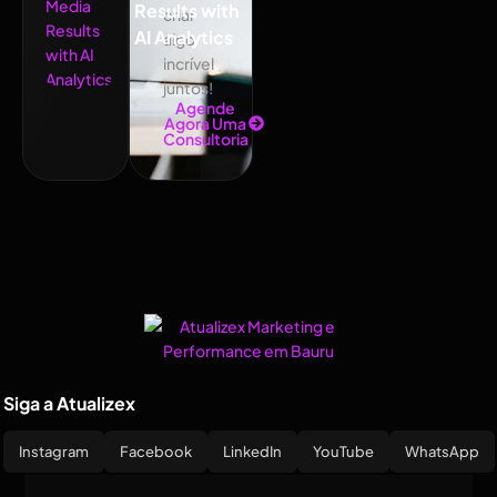
Results with
criar
AI Analytics
algo
incrível
juntos!
Agende
Agora Uma
Consultoria
Siga a Atualizex
Instagram
Facebook
LinkedIn
YouTube
WhatsApp