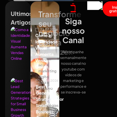
In
grat
Transforme
Ultimos
Siga
Artigos
seu
nosso
23.07.2026
negócio
Como a
Canal
com a
Identidade
Visual
Atualizex
Acompanhe
Aumenta
semanalmente
Leve
Vendas
nosso canal no
seu
Online
youtube com
marketing
vídeos de
digital
marketing e
23.07.2026
para o
Best Lead
performance e
próximo
se inscreva-se
Generation
nível
Strategies for
com
Small
estratégias
baseadas
Business
em