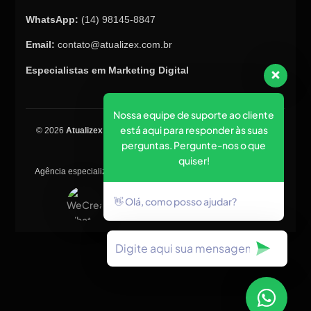
WhatsApp:
(14) 98145-8847
Email:
contato@atualizex.com.br
Especialistas em Marketing Digital
Nossa equipe de suporte ao cliente
está aqui para responder às suas
© 2026
Atualizex Marketing & Performance
. Todos os direitos
perguntas. Pergunte-nos o que
reservados.
quiser!
Agência especializada em SEO, criação de sites, tráfego pago e
posicionamento no Google.
👋 Olá, como posso ajudar?