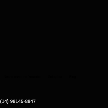
Nosso canal no Youtube
Soluções
Blog
(14) 98145-8847