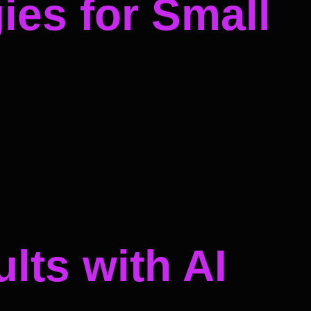
ies for Small
lts with AI