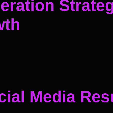
ration Strateg
wth
ial Media Resu