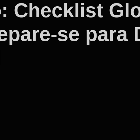
o: Checklist G
repare-se para
l