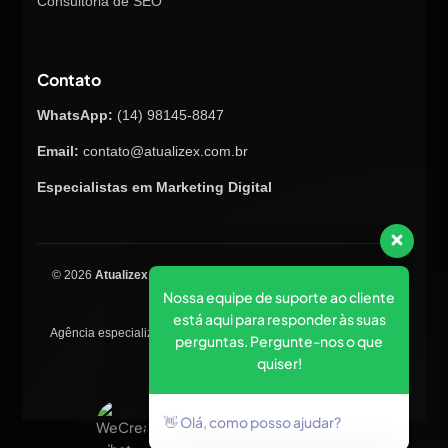
Consultoria de SEO
Contato
WhatsApp:
(14) 98145-8847
Email:
contato@atualizex.com.br
Especialistas em Marketing Digital
Nossa equipe de suporte ao cliente
está aqui para responder às suas
© 2026
Atualizex Marketing & Performance
. Todos os direitos
perguntas. Pergunte-nos o que
reservados.
quiser!
Agência especializada em SEO, criação de sites, tráfego pago e
posicionamento no Google.
👋 Olá, como posso ajudar?