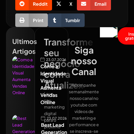
Reddit
X
Email
Print
Tumblr
In
grat
Transforme
Ultimos
Siga
Artigos
seu
nosso
23.07.2026
negócio
Como a
Canal
com a
Identidade
Visual
Atualizex
Acompanhe
Aumenta
semanalmente
Leve
Vendas
nosso canal no
seu
Online
youtube com
marketing
vídeos de
digital
marketing e
23.07.2026
para o
Best Lead
performance e
próximo
se inscreva-se
Generation
nível