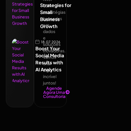
Strategies for
com
Small
estratégias
baseadas
Business
em
Growth
dados
e
18.07.2026
soluções
Boost Your
inovadoras.
Social Media
Vamos
Results with
criar
AI Analytics
algo
incrível
juntos!
Agende
Agora Uma
Consultoria