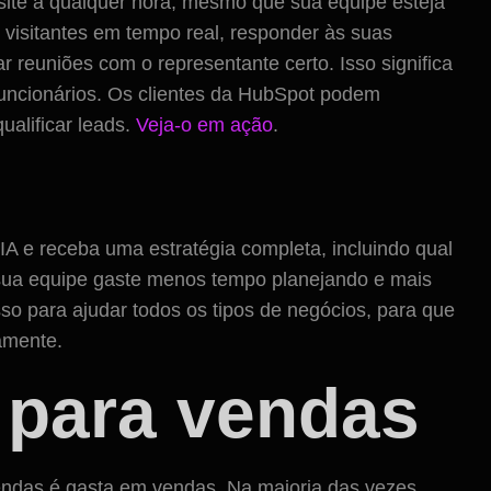
site a qualquer hora, mesmo que sua equipe esteja
 visitantes em tempo real, responder às suas
 reuniões com o representante certo. Isso significa
funcionários. Os clientes da HubSpot podem
ualificar leads.
Veja-o em ação
.
 e receba uma estratégia completa, incluindo qual
e sua equipe gaste menos tempo planejando e mais
o para ajudar todos os tipos de negócios, para que
amente.
 para vendas
ndas é gasta em vendas. Na maioria das vezes,