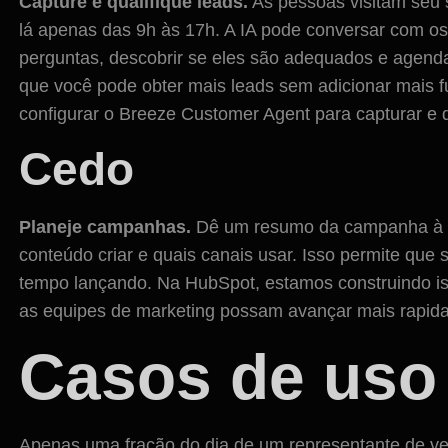
Capture e qualifique leads.
As pessoas visitam seu 
lá apenas das 9h às 17h. A IA pode conversar com os
perguntas, descobrir se eles são adequados e agendar
que você pode obter mais leads sem adicionar mais 
configurar o Breeze Customer Agent para capturar e q
Cedo
Planeje campanhas.
Dê um resumo da campanha à IA
conteúdo criar e quais canais usar. Isso permite qu
tempo lançando. Na HubSpot, estamos construindo iss
as equipes de marketing possam avançar mais rapid
Casos de uso
Apenas uma fração do dia de um representante de ve