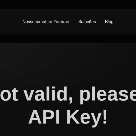
Nosso canal no Youtube
Soluções
Blog
ot valid, plea
API Key!