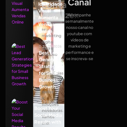
Canal
com a
Identidade
Visual
Atualizex
Acompanhe
Aumenta
semanalmente
Leve
Vendas
nosso canal no
seu
Online
youtube com
marketing
vídeos de
digital
marketing e
23.07.2026
para o
Best Lead
performance e
próximo
se inscreva-se
Generation
nível
Strategies
com
for Small
estratégias
baseadas
Business
em
Growth
dados
e
18.07.2026
soluções
Boost Your
inovadoras.
Social Media
Vamos
Results with
criar