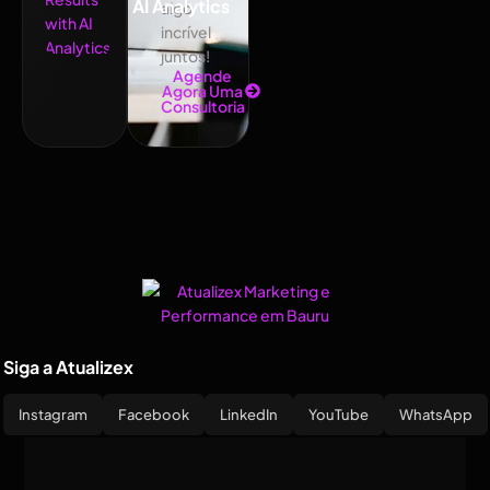
AI Analytics
algo
incrível
juntos!
Agende
Agora Uma
Consultoria
Siga a Atualizex
Instagram
Facebook
LinkedIn
YouTube
WhatsApp