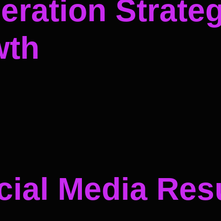
ration Strateg
wth
ial Media Resu