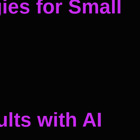
ies for Small
lts with AI