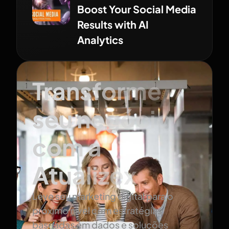
Boost Your Social Media
Results with AI
Analytics
Transforme
seu negócio
com a
Atualizex
Leve seu marketing digital para o
próximo nível com estratégias
baseadas em dados e soluções