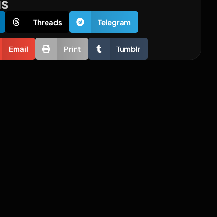
is
Threads
Telegram
Email
Print
Tumblr