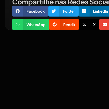
Compartilhe nas Redes Socia
Facebook
Twitter
LinkedIn
WhatsApp
Reddit
X