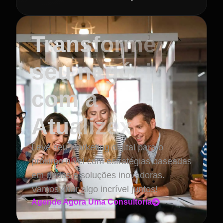
Transforme
seu negócio
com a
Atualizex
Leve seu marketing digital para o
próximo nível com estratégias baseadas
em dados e soluções inovadoras.
Vamos criar algo incrível juntos!
Agende Agora Uma Consultoria