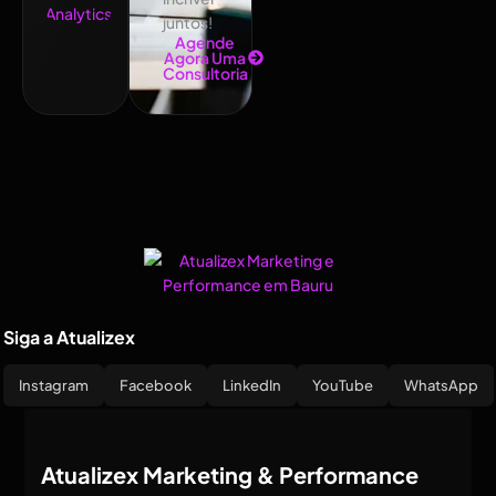
juntos!
Agende
Agora Uma
Consultoria
Siga a Atualizex
Instagram
Facebook
LinkedIn
YouTube
WhatsApp
Atualizex Marketing & Performance