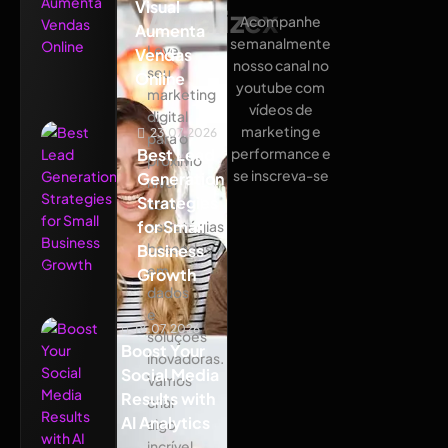
Visual
Atualizex
Acompanhe
Aumenta
semanalmente
Leve
Vendas
nosso canal no
seu
Online
youtube com
marketing
vídeos de
digital
marketing e
23.07.2026
para o
Best Lead
performance e
próximo
se inscreva-se
Generation
nível
Strategies
com
for Small
estratégias
baseadas
Business
em
Growth
dados
e
18.07.2026
soluções
Boost Your
inovadoras.
Social Media
Vamos
Results with
criar
AI Analytics
algo
incrível