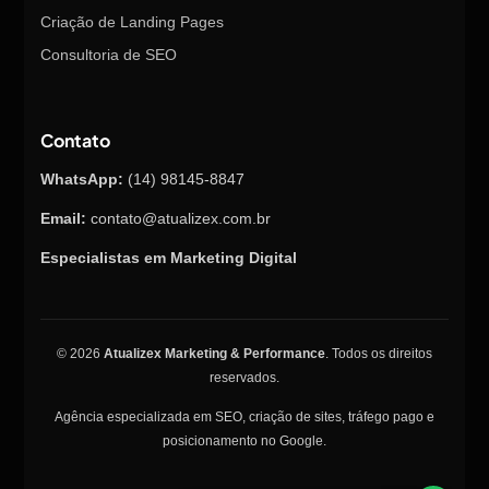
Criação de Landing Pages
Consultoria de SEO
Contato
WhatsApp:
(14) 98145-8847
Email:
contato@atualizex.com.br
Especialistas em Marketing Digital
Nossa equipe de suporte ao cliente
está aqui para responder às suas
© 2026
Atualizex Marketing & Performance
. Todos os direitos
perguntas. Pergunte-nos o que
reservados.
quiser!
Agência especializada em SEO, criação de sites, tráfego pago e
posicionamento no Google.
👋 Olá, como posso ajudar?