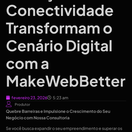
Conectividade
Transformam o
Cenário Digital
com a
MakeWebBetter
fevereiro 23, 2026
5:23 am
Produtor
Quebre Barreiras e Impulsione o Crescimento do Seu
Negócio com Nossa Consultoria
Se você busca expandir o seu empreendimento e superar os