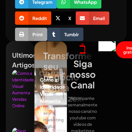
Telegram
WhatsApp
Reddit
X
Email
Print
Tumblr
In
grat
Transforme
Ultimos
Siga
Artigos
seu
nosso
23.07.2026
negócio
Como a
Canal
com a
Identidade
Visual
Atualizex
Acompanhe
Aumenta
semanalmente
Leve
Vendas
nosso canal no
seu
Online
youtube com
marketing
vídeos de
digital
marketing e
23.07.2026