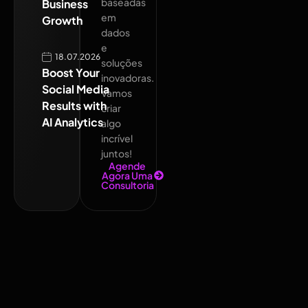
baseadas
Business
em
Growth
dados
e
18.07.2026
soluções
Boost Your
inovadoras.
Social Media
Vamos
Results with
criar
AI Analytics
algo
incrível
juntos!
Agende
Agora Uma
Consultoria