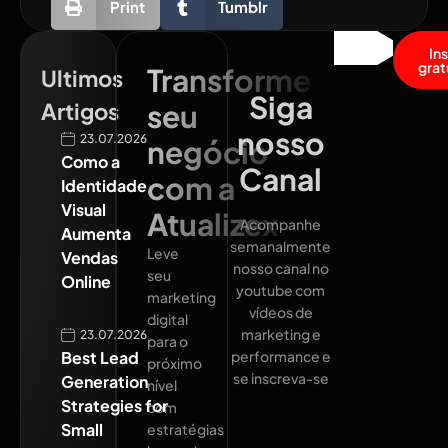
Print
Tumblr
In
grat
Transforme
Ultimos
Siga
Artigos
seu
nosso
23.07.2026
negócio
Como a
Canal
com a
Identidade
Visual
Atualizex
Acompanhe
Aumenta
semanalmente
Leve
Vendas
nosso canal no
seu
Online
youtube com
marketing
vídeos de
digital
marketing e
23.07.2026
para o
Best Lead
performance e
próximo
se inscreva-se
Generation
nível
Strategies for
com
Small
estratégias