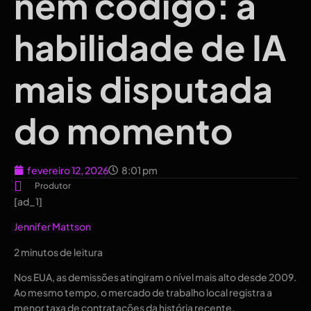
nem código: a
habilidade de IA
mais disputada
do momento
fevereiro 12, 2026
8:01 pm
Produtor
[ad_1]
Jennifer Mattson
2 minutos de leitura
Nos EUA, as demissões atingiram o nível mais alto desde 2009.
Ao mesmo tempo, o mercado de trabalho local registra a
menor taxa de contratações da história recente.