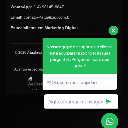
WhatsApp:
(14) 98145-8847
Email:
contato@atualizex.com.br
Especialistas em Marketing Digital
Nossa equipe de suporte ao cliente
está aqui para responder às suas
© 2026
Atualizex Marketing & Performance
. Todos os direitos
perguntas. Pergunte-nos o que
reservados.
quiser!
Agência especializada em SEO, criação de sites, tráfego pago e
posicionamento no Google.
👋 Olá, como posso ajudar?