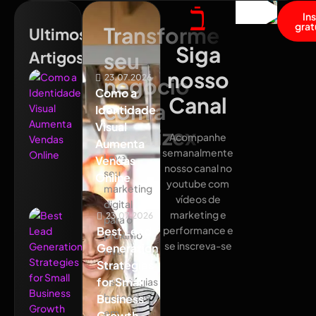
In
grat
Transforme
Ultimos
Siga
Artigos
seu
nosso
23.07.2026
negócio
Como a
Canal
com a
Identidade
Visual
Atualizex
Acompanhe
Aumenta
semanalmente
Leve
Vendas
nosso canal no
seu
Online
youtube com
marketing
vídeos de
digital
marketing e
23.07.2026
para o
Best Lead
performance e
próximo
se inscreva-se
Generation
nível
Strategies
com
for Small
estratégias
baseadas
Business
em
Growth