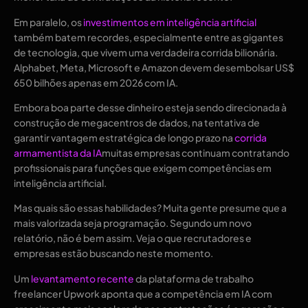
Em paralelo, os
investimentos em inteligência artificial
também batem recordes, especialmente entre as gigantes
de tecnologia, que vivem uma verdadeira corrida bilionária.
Alphabet, Meta, Microsoft e Amazon devem desembolsar US$
650 bilhões apenas em 2026 com IA.
Embora boa parte desse dinheiro esteja sendo direcionada à
construção de megacentros de dados, na tentativa de
garantir vantagem estratégica de longo prazo na
corrida
armamentista da IA
muitas empresas continuam contratando
profissionais para funções que exigem competências em
inteligência artificial.
Mas quais são essas habilidades? Muita gente presume que a
mais valorizada seja programação. Segundo um novo
relatório, não é bem assim. Veja o que recrutadores e
empresas estão buscando neste momento.
Um
levantamento recente
da plataforma de trabalho
freelancer Upwork aponta que a competência em IA com