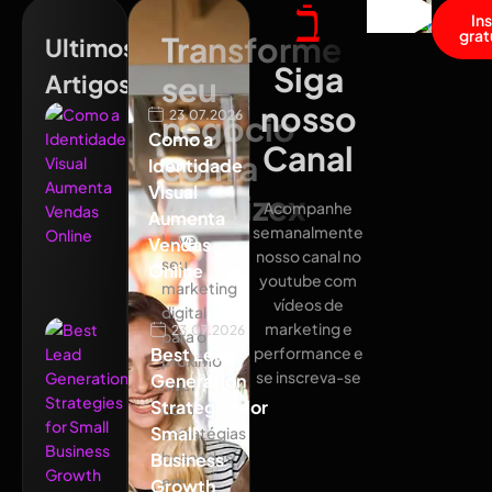
In
grat
Transforme
Ultimos
Siga
Artigos
seu
nosso
23.07.2026
negócio
Como a
Canal
com a
Identidade
Visual
Atualizex
Acompanhe
Aumenta
semanalmente
Leve
Vendas
nosso canal no
seu
Online
youtube com
marketing
vídeos de
digital
marketing e
23.07.2026
para o
Best Lead
performance e
próximo
se inscreva-se
Generation
nível
Strategies for
com
Small
estratégias
baseadas
Business
em
Growth