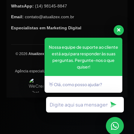
WhatsApp:
(14) 98145-8847
Email:
contato@atualizex.com.br
Especialistas em Marketing Digital
Nossa equipe de suporte ao cliente
está aqui para responder às suas
© 2026
Atualizex Marketing & Performance
. Todos os direitos
perguntas. Pergunte-nos o que
reservados.
quiser!
Agência especializada em SEO, criação de sites, tráfego pago e
posicionamento no Google.
👋 Olá, como posso ajudar?