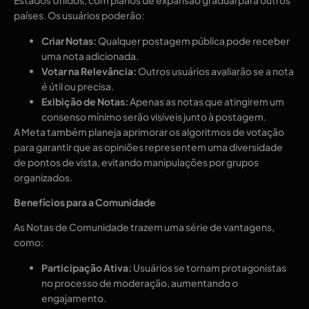
Estados Unidos, com planos de expansão gradual para outros
países. Os usuários poderão:
Criar Notas:
Qualquer postagem pública pode receber
uma nota adicionada.
Votar na Relevância:
Outros usuários avaliarão se a nota
é útil ou precisa.
Exibição de Notas:
Apenas as notas que atingirem um
consenso mínimo serão visíveis junto à postagem.
A Meta também planeja aprimorar os algoritmos de votação
para garantir que as opiniões representem uma diversidade
de pontos de vista, evitando manipulações por grupos
organizados.
Benefícios para a Comunidade
As Notas de Comunidade trazem uma série de vantagens,
como:
Participação Ativa:
Usuários se tornam protagonistas
no processo de moderação, aumentando o
engajamento.