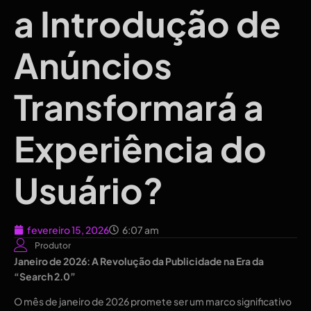
a Introdução de
Anúncios
Transformará a
Experiência do
Usuário?
fevereiro 15, 2026
6:07 am
Produtor
Janeiro de 2026: A Revolução da Publicidade na Era da
“Search 2.0”
O mês de janeiro de 2026 promete ser um marco significativo