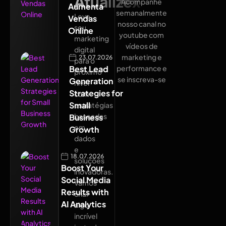
Atualizex
Acompanhe
Aumenta
semanalmente
Leve
Vendas
nosso canal no
seu
Online
youtube com
marketing
vídeos de
digital
marketing e
23.07.2026
para o
Best Lead
performance e
próximo
se inscreva-se
Generation
nível
Strategies for
com
Small
estratégias
baseadas
Business
em
Growth
dados
e
18.07.2026
soluções
Boost Your
inovadoras.
Social Media
Vamos
Results with
criar
AI Analytics
algo
incrível