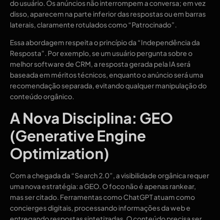
do usuário. Os anúncios não interrompem a conversa; em vez
disso, aparecem na parte inferior das respostas ou em barras
laterais, claramente rotulados como “Patrocinado”.
Essa abordagem respeita o princípio da “Independência da
Resposta”. Por exemplo, se um usuário pergunta sobre o
melhor software de CRM, a resposta gerada pela IA será
baseada em méritos técnicos, enquanto o anúncio será uma
recomendação separada, evitando qualquer manipulação do
conteúdo orgânico.
A Nova Disciplina: GEO
(Generative Engine
Optimization)
Com a chegada da “Search 2.0”, a visibilidade orgânica requer
uma nova estratégia: a GEO. O foco não é apenas rankear,
mas ser citado. Ferramentas como ChatGPT atuam como
concierges digitais, processando informações da web e
entregando respostas sintetizadas. O conteúdo precisa ser