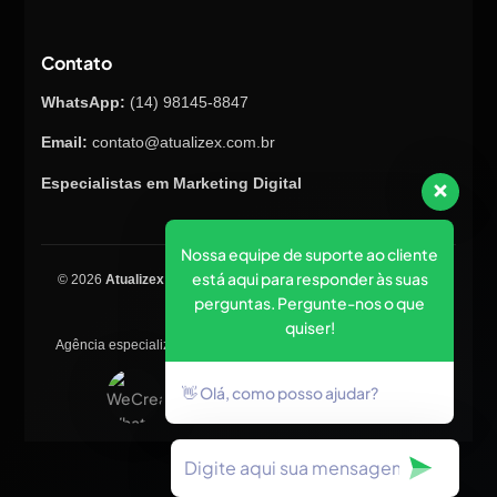
Contato
WhatsApp:
(14) 98145-8847
Email:
contato@atualizex.com.br
Especialistas em Marketing Digital
Nossa equipe de suporte ao cliente
está aqui para responder às suas
© 2026
Atualizex Marketing & Performance
. Todos os direitos
perguntas. Pergunte-nos o que
reservados.
quiser!
Agência especializada em SEO, criação de sites, tráfego pago e
posicionamento no Google.
👋 Olá, como posso ajudar?