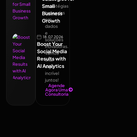
Small
estratégias
baseadas
Business
em
Growth
dados
e
18.07.2026
soluções
Boost Your
inovadoras.
Social Media
Vamos
Results with
criar
AI Analytics
algo
incrível
juntos!
Agende
Agora Uma
Consultoria