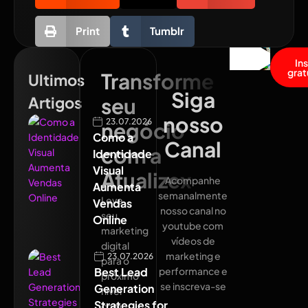
Print
Tumblr
In
grat
Transforme
Ultimos
Siga
Artigos
seu
nosso
23.07.2026
negócio
Como a
Canal
com a
Identidade
Visual
Atualizex
Acompanhe
Aumenta
semanalmente
Leve
Vendas
nosso canal no
seu
Online
youtube com
marketing
vídeos de
digital
marketing e
23.07.2026
para o
Best Lead
performance e
próximo
se inscreva-se
Generation
nível
Strategies for
com