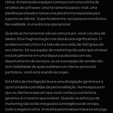
tática. A maioria das equipes começa com uma colcha de
retalhos de software: uma ferramenta para e-mail, uma
planilha para leads e talvez uma plataforma separada para
suporte ao cliente. Superficialmente, isso parece econômico.
Na realidade, é uma âncora operacional.
Quando as ferramentas não se comunicam, você cria silos de
dados. Esta fragmentação cria obstáculos significativos. O
problema mais crítico é a falta de uma visão de 360 ​​graus do
seu cliente. Se sua equipe de marketing não sabe que um lead
está atualmente em uma disputa acalorada com seu
departamento de serviços, ou se sua equipe de vendas não
tem visibilidade de quais webinars um cliente potencial
participou, você está voando às cegas.
Esta falta de interligação leva a uma divulgação genérica e a
oportunidades perdidas de personalização. Numa época em
que os clientes esperam que você conheça sua história,
genérico é o mesmo que invisível. Quando os esforços de
marketing não estão integrados à inteligência de vendas,
todo o negócio sofre. A receita potencial permanece em jogo