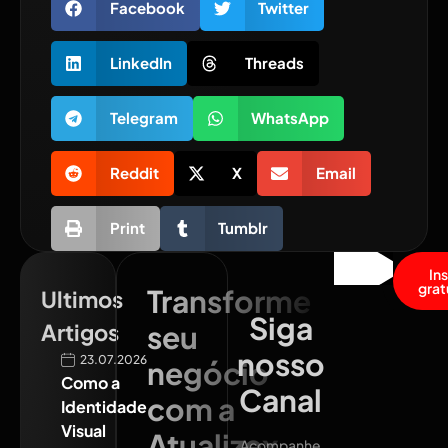
Facebook
Twitter
LinkedIn
Threads
Telegram
WhatsApp
Reddit
X
Email
Print
Tumblr
In
grat
Transforme
Ultimos
Siga
Artigos
seu
nosso
23.07.2026
negócio
Como a
Canal
com a
Identidade
Visual
Atualizex
Acompanhe