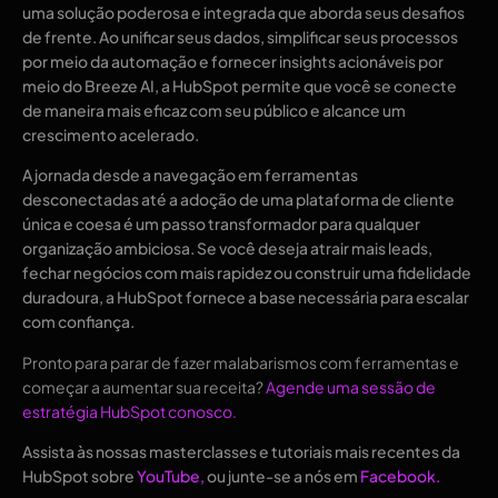
uma solução poderosa e integrada que aborda seus desafios
de frente. Ao unificar seus dados, simplificar seus processos
por meio da automação e fornecer insights acionáveis ​​por
meio do Breeze AI, a HubSpot permite que você se conecte
de maneira mais eficaz com seu público e alcance um
crescimento acelerado.
A jornada desde a navegação em ferramentas
desconectadas até a adoção de uma plataforma de cliente
única e coesa é um passo transformador para qualquer
organização ambiciosa. Se você deseja atrair mais leads,
fechar negócios com mais rapidez ou construir uma fidelidade
duradoura, a HubSpot fornece a base necessária para escalar
com confiança.
Pronto para parar de fazer malabarismos com ferramentas e
começar a aumentar sua receita?
Agende uma sessão de
estratégia HubSpot conosco.
Assista às nossas masterclasses e tutoriais mais recentes da
HubSpot sobre
YouTube,
ou junte-se a nós em
Facebook.