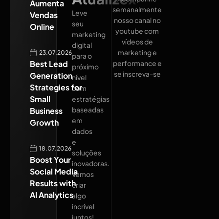
Aumenta
semanalmente
Leve
Vendas
nosso canal no
seu
Online
youtube com
marketing
vídeos de
digital
marketing e
23.07.2026
para o
Best Lead
performance e
próximo
se inscreva-se
Generation
nível
Strategies for
com
Small
estratégias
baseadas
Business
em
Growth
dados
e
18.07.2026
soluções
Boost Your
inovadoras.
Social Media
Vamos
Results with
criar
AI Analytics
algo
incrível
juntos!