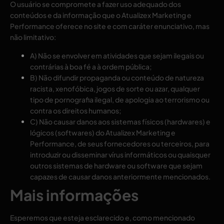
O usuário se compromete a fazer uso adequado dos
conteúdos e da informação que o Atualizex Marketing e
Performance oferece no site e com caráter enunciativo, mas
não limitativo:
A) Não se envolver em atividades que sejam ilegais ou
contrárias à boa fé a à ordem pública;
B) Não difundir propaganda ou conteúdo de natureza
racista, xenofóbica, jogos de sorte ou azar, qualquer
tipo de pornografia ilegal, de apologia ao terrorismo ou
contra os direitos humanos;
C) Não causar danos aos sistemas físicos (hardwares) e
lógicos (softwares) do Atualizex Marketing e
Performance, de seus fornecedores ou terceiros, para
introduzir ou disseminar vírus informáticos ou quaisquer
outros sistemas de hardware ou software que sejam
capazes de causar danos anteriormente mencionados.
Mais informações
Esperemos que esteja esclarecido e, como mencionado