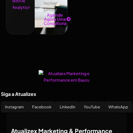
incrível
juntos!
Agende
Agora Uma
Consultoria
Siga a Atualizex
Instagram
Facebook
LinkedIn
YouTube
WhatsApp
Atualizex Marketing & Performance