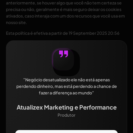
anteriormente, se houver algo que você não tem certeza se
precisa ou não, geralmente é mais seguro deixar os cookies
ativados, caso interaja com um dos recursos que você usa em
nosso site.
Esta política é efetiva a partir de 19 September 2025 20:56
”Negócio desatualizado ele não está apenas
perdendo dinheiro, mas está perdendo a chance de
fazer a diferença ao mundo”
Atualizex Marketing e Performance
Produtor