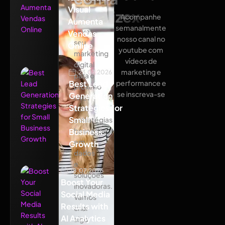
Visual
Atualizex
Acompanhe
Aumenta
semanalmente
Leve
Vendas
nosso canal no
seu
Online
youtube com
marketing
vídeos de
digital
marketing e
23.07.2026
para o
Best Lead
performance e
próximo
se inscreva-se
Generation
nível
Strategies for
com
Small
estratégias
baseadas
Business
em
Growth
dados
e
18.07.2026
soluções
Boost Your
inovadoras.
Social Media
Vamos
Results with
criar
AI Analytics
algo