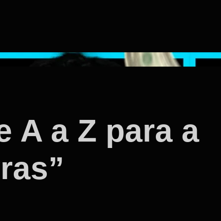
e A a Z para a
vras”