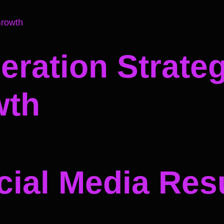
ration Strateg
wth
ial Media Resu