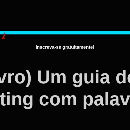
Inscreva-se gratuitamente!
vro) Um guia d
eting com pala