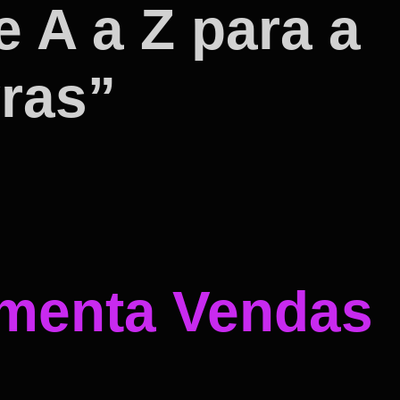
e A a Z para a
vras”
umenta Vendas