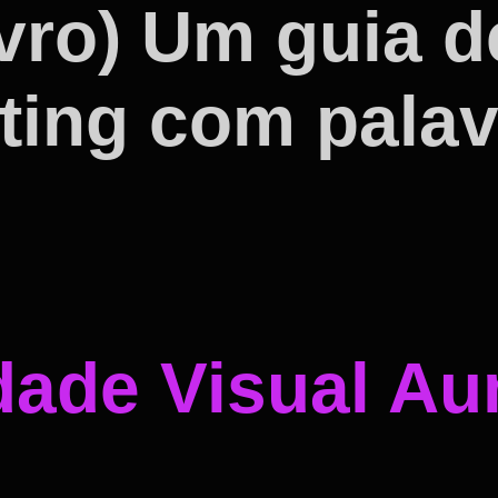
vro) Um guia d
eting com pala
dade Visual A