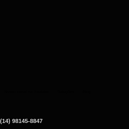
Nosso canal no Youtube
Soluções
Blog
(14) 98145-8847