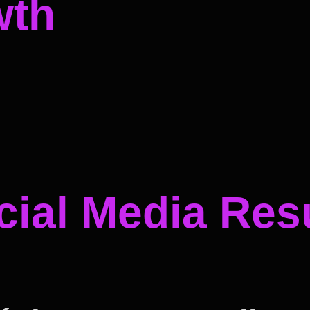
wth
ial Media Resu