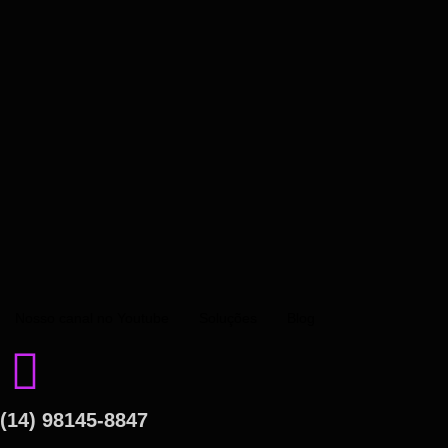
Nosso canal no Youtube
Soluções
Blog
(14) 98145-8847