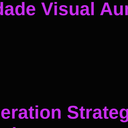
dade Visual A
ration Strateg