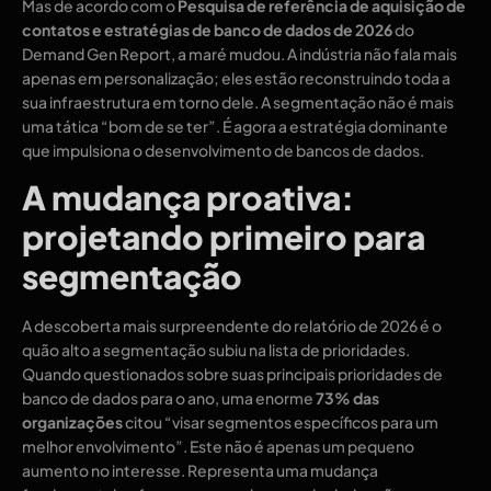
Mas de acordo com o
Pesquisa de referência de aquisição de
contatos e estratégias de banco de dados de 2026
do
Demand Gen Report, a maré mudou. A indústria não fala mais
apenas em personalização; eles estão reconstruindo toda a
sua infraestrutura em torno dele. A segmentação não é mais
uma tática “bom de se ter”. É agora a estratégia dominante
que impulsiona o desenvolvimento de bancos de dados.
A mudança proativa:
projetando primeiro para
segmentação
A descoberta mais surpreendente do relatório de 2026 é o
quão alto a segmentação subiu na lista de prioridades.
Quando questionados sobre suas principais prioridades de
banco de dados para o ano, uma enorme
73% das
organizações
citou “visar segmentos específicos para um
melhor envolvimento”. Este não é apenas um pequeno
aumento no interesse. Representa uma mudança