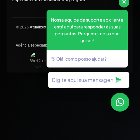
Nossa equipe de suporte ao cliente
está aqui para responder às suas
© 2026
Atualizex Marketing & Performance
. Todos os direitos
perguntas. Pergunte-nos o que
reservados.
quiser!
Agência especializada em SEO, criação de sites, tráfego pago e
posicionamento no Google.
👋 Olá, como posso ajudar?