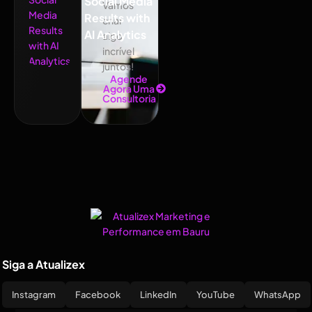
Social Media
Vamos
Results with
criar
AI Analytics
algo
incrível
juntos!
Agende
Agora Uma
Consultoria
Siga a Atualizex
Instagram
Facebook
LinkedIn
YouTube
WhatsApp