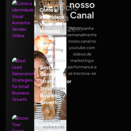
nosso
23.07.2026
negócio
Como a
Canal
com a
Identidade
Visual
Atualizex
Acompanhe
Aumenta
semanalmente
Leve
Vendas
nosso canal no
seu
Online
youtube com
marketing
vídeos de
digital
marketing e
23.07.2026
para o
Best Lead
performance e
próximo
se inscreva-se
Generation
nível
Strategies for
com
Small
estratégias
baseadas
Business
em
Growth
dados
e
18.07.2026
soluções
Boost Your
inovadoras.