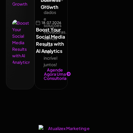
em
Growth
dados
e
18.07.2026
soluções
Boost Your
inovadoras.
Social Media
Vamos
Results with
criar
AI Analytics
algo
incrível
juntos!
Agende
Agora Uma
Consultoria