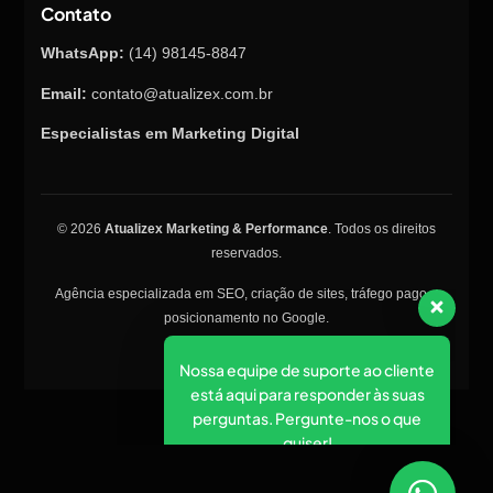
Contato
WhatsApp:
(14) 98145-8847
Email:
contato@atualizex.com.br
Especialistas em Marketing Digital
Nossa equipe de suporte ao cliente
está aqui para responder às suas
© 2026
Atualizex Marketing & Performance
. Todos os direitos
perguntas. Pergunte-nos o que
reservados.
quiser!
Agência especializada em SEO, criação de sites, tráfego pago e
posicionamento no Google.
👋 Olá, como posso ajudar?