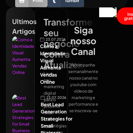
Print
Tumblr
In
grat
Transforme
Ultimos
Siga
Artigos
seu
nosso
23.07.2026
negócio
Como a
Canal
com a
Identidade
Visual
Atualizex
Acompanhe
Aumenta
semanalmente
Leve
Vendas
nosso canal no
seu
Online
youtube com
marketing
vídeos de
digital
marketing e
23.07.2026
para o
Best Lead
performance e
próximo
se inscreva-se
Generation
nível
Strategies for
com
Small
estratégias
baseadas
Business