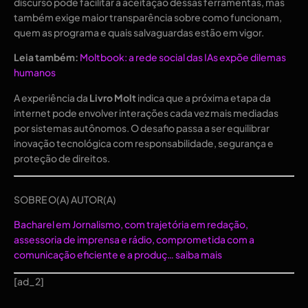
discurso pode facilitar a aceitação dessas ferramentas, mas
também exige maior transparência sobre como funcionam,
quem as programa e quais salvaguardas estão em vigor.
Leia também:
Moltbook: a rede social das IAs expõe dilemas
humanos
A experiência da
Livro Molt
indica que a próxima etapa da
internet pode envolver interações cada vez mais mediadas
por sistemas autônomos. O desafio passa a ser equilibrar
inovação tecnológica com responsabilidade, segurança e
proteção de direitos.
SOBRE O(A) AUTOR(A)
Bacharel em Jornalismo, com trajetória em redação,
assessoria de imprensa e rádio, comprometida com a
comunicação eficiente e a produç…
saiba mais
[ad_2]