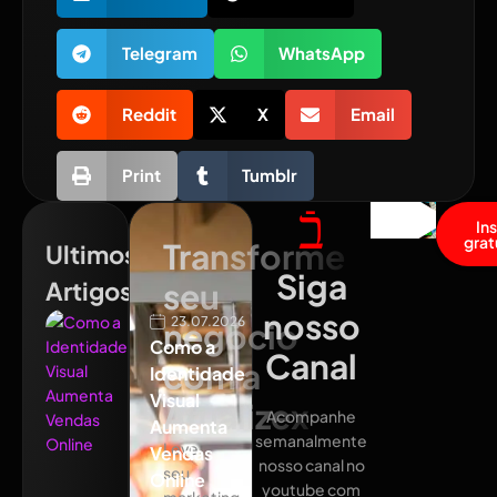
Telegram
WhatsApp
Reddit
X
Email
Print
Tumblr
In
grat
Transforme
Ultimos
Siga
Artigos
seu
nosso
23.07.2026
negócio
Como a
Canal
com a
Identidade
Visual
Atualizex
Acompanhe
Aumenta
semanalmente
Leve
Vendas
nosso canal no
seu
Online
youtube com
marketing