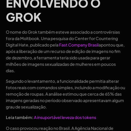
ENVOLVENDO O
GROK
O nome do Grok também esteve associado a controvérsias
fora da Moltbook. Uma pesquisa do Center for Countering
Digital Hate, publicado pela
Fast Company Brasil
apontou que,
após a liberação de um recurso de edição de imagens no fim
de dezembro, a ferramenta teria sido usada para gerar
milhões de imagens sexualizadas de mulheres em poucos
dias.
Segundo o levantamento, a funcionalidade permitia alterar
fotos reais com comandos simples, incluindo a modificação ou
remoção de roupas. A análise estimou que cerca de 65% das
imagens geradas no período observado apresentavam algum
grau de sexualização.
Leia também:
A insuportável leveza dos tokens
O caso provocou reação no Brasil. A Agência Nacional de