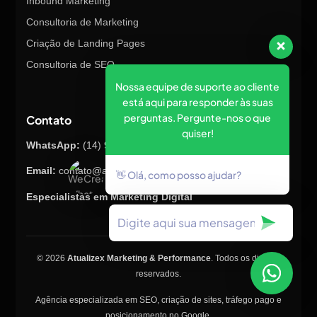
Inbound Marketing
Consultoria de Marketing
Criação de Landing Pages
Consultoria de SEO
Nossa equipe de suporte ao cliente
está aqui para responder às suas
perguntas. Pergunte-nos o que
Contato
quiser!
WhatsApp:
(14) 98145-8847
Email:
contato@atualizex.com.br
👋 Olá, como posso ajudar?
Especialistas em Marketing Digital
© 2026
Atualizex Marketing & Performance
. Todos os direitos
reservados.
Agência especializada em SEO, criação de sites, tráfego pago e
posicionamento no Google.