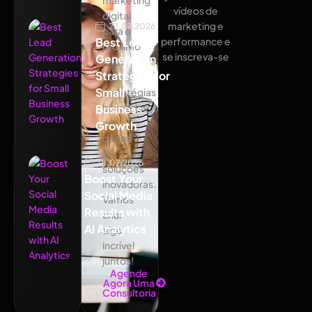
vídeos de
digital
marketing e
23.07.2026
para o
Best Lead
performance e
próximo
se inscreva-se
Generation
nível
Strategies for
com
Small
estratégias
baseadas
Business
em
Growth
dados
e
18.07.2026
soluções
Boost Your
inovadoras.
Social Media
Vamos
Results with
criar
AI Analytics
algo
incrível
juntos!
Agende
Agora Uma
Consultoria