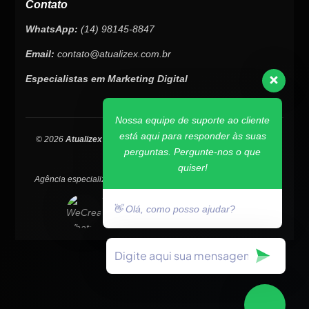
Contato
WhatsApp:
(14) 98145-8847
Email:
contato@atualizex.com.br
Especialistas em Marketing Digital
Nossa equipe de suporte ao cliente
está aqui para responder às suas
© 2026
Atualizex Marketing & Performance
. Todos os direitos
perguntas. Pergunte-nos o que
reservados.
quiser!
Agência especializada em SEO, criação de sites, tráfego pago e
posicionamento no Google.
👋 Olá, como posso ajudar?