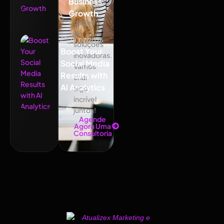
baseadas
Business
em
Growth
dados
e
18.07.2026
soluções
Boost Your
inovadoras.
Social Media
Vamos
Results with
criar
AI Analytics
algo
incrível
juntos!
Agende
Agora Uma
Consultoria