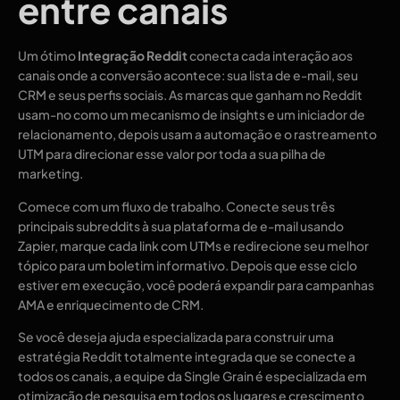
entre canais
Um ótimo
Integração Reddit
conecta cada interação aos
canais onde a conversão acontece: sua lista de e-mail, seu
CRM e seus perfis sociais. As marcas que ganham no Reddit
usam-no como um mecanismo de insights e um iniciador de
relacionamento, depois usam a automação e o rastreamento
UTM para direcionar esse valor por toda a sua pilha de
marketing.
Comece com um fluxo de trabalho. Conecte seus três
principais subreddits à sua plataforma de e-mail usando
Zapier, marque cada link com UTMs e redirecione seu melhor
tópico para um boletim informativo. Depois que esse ciclo
estiver em execução, você poderá expandir para campanhas
AMA e enriquecimento de CRM.
Se você deseja ajuda especializada para construir uma
estratégia Reddit totalmente integrada que se conecte a
todos os canais, a equipe da Single Grain é especializada em
otimização de pesquisa em todos os lugares e crescimento