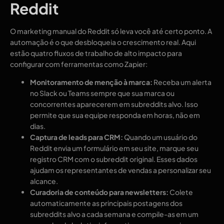
Reddit
O marketing manual do Reddit só leva você até certo ponto. A
automação é o que desbloqueia o crescimento real. Aqui
estão quatro fluxos de trabalho de alto impacto para
configurar com ferramentas como Zapier:
Monitoramento de menção à marca:
Receba um alerta
no Slack ou Teams sempre que sua marca ou
concorrentes aparecerem em subreddits alvo. Isso
permite que sua equipe responda em horas, não em
dias.
Captura de leads para CRM:
Quando um usuário do
Reddit envia um formulário em seu site, marque seu
registro CRM com o subreddit original. Esses dados
ajudam os representantes de vendas a personalizar seu
alcance.
Curadoria de conteúdo para newsletters:
Colete
automaticamente as principais postagens dos
subreddits alvo a cada semana e compile-as em um