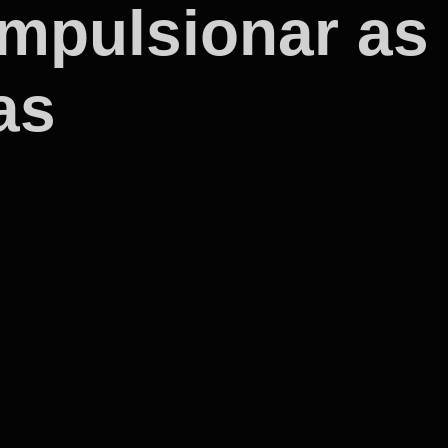
impulsionar as
as