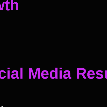
wth
ial Media Resu