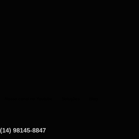
Nosso canal no Youtube
Soluções
Blog
(14) 98145-8847