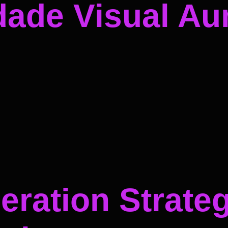
dade Visual A
ration Strateg